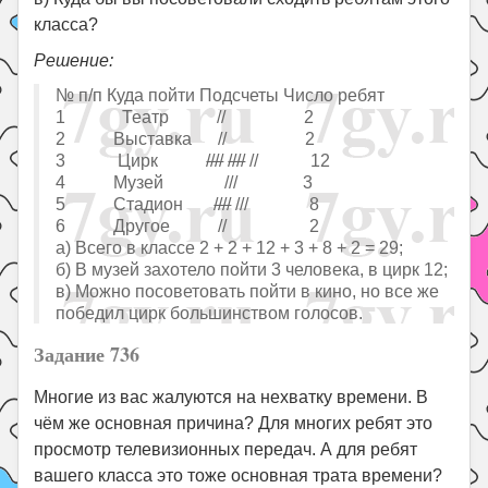
класса?
Решение:
№ п/п Куда пойти Подсчеты Число ребят
1 Театр // 2
2 Выставка // 2
3 Цирк
////
////
// 12
4 Музей /// 3
5 Стадион
////
/// 8
6 Другое // 2
а) Всего в классе 2 + 2 + 12 + 3 + 8 + 2 = 29;
б) В музей захотело пойти 3 человека, в цирк 12;
в) Можно посоветовать пойти в кино, но все же
победил цирк большинством голосов.
Задание 736
Многие из вас жалуются на нехватку времени. В
чём же основная причина? Для многих ребят это
просмотр телевизионных передач. А для ребят
вашего класса это тоже основная трата времени?