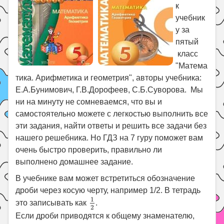
к
учебник
у за
пятый
класс
"Матема
тика. Арифметика и геометрия", авторы учебника:
Е.А.Бунимович, Г.В.Дорофеев, С.Б.Суворова. Мы
ни на минуту не сомневаемся, что вы и
самостоятельно можете с легкостью выполнить все
эти задания, найти ответы и решить все задачи без
нашего решебника. Но ГДЗ на 7 гуру поможет вам
очень быстро проверить, правильно ли
выполнено домашнее задание.
В учебнике вам может встретиться обозначение
дроби через косую черту, например 1/2. В тетрадь
1
2
1
это записывать как
.
2
Если дроби приводятся к общему знаменателю,