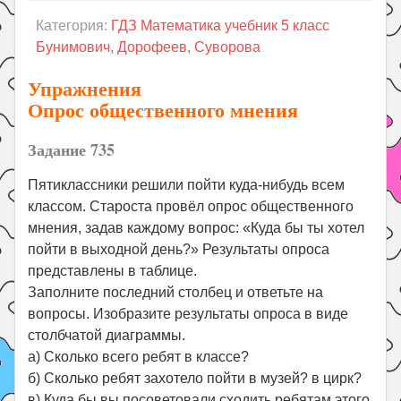
Праздники
Категория:
ГДЗ Математика учебник 5 класс
Психология
Бунимович, Дорофеев, Суворова
Летом!
Упражнения
Поиск
Опрос общественного мнения
Задание 735
Пятиклассники решили пойти куда-нибудь всем
классом. Староста провёл опрос общественного
мнения, задав каждому вопрос: «Куда бы ты хотел
пойти в выходной день?» Результаты опроса
представлены в таблице.
Заполните последний столбец и ответьте на
вопросы. Изобразите результаты опроса в виде
столбчатой диаграммы.
а) Сколько всего ребят в классе?
б) Сколько ребят захотело пойти в музей? в цирк?
в) Куда бы вы посоветовали сходить ребятам этого