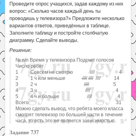
Проведите опрос учащихся, задав каждому из них
вопрос: «Сколько часов каждый день ты
проводишь у телевизора?» Предложите несколько
вариантов ответов, приведённых в таблице.
Заполните таблицу и постройте столбчатую
диаграмму. Сделайте выводы.
Решение:
№ п/п Время у телевизора Подсчет голосов
Число ребят
1 Совсем не смотрю //// 4
2 1 ч или меньше
////
////
//// 14
3 2 ч
////
5
4 3 ч //// 4
5 4 ч и больше //// 4
Всего 31
Можно сделать вывод, что ребята моего класса
смотрят телевизор по большей части в течение
часа, то есть это не является зависимостью.
Задание 737