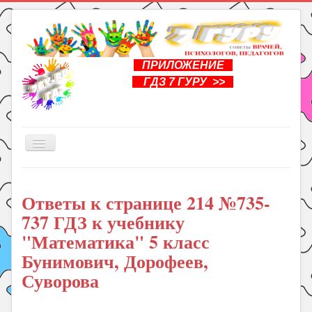
ПРИЛОЖЕНИЕ
ГДЗ 7 ГУРУ >>
Включить/
выключить
навигацию
Главная
Ответы к странице 214 №735-
Книги
737 ГДЗ к учебнику
Рукоделие
"Математика" 5 класс
Подготовка к школе
Бунимович, Дорофеев,
Уроки
Суворова
ГДЗ