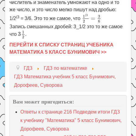
числитель и знаменатель умножают на одно и то
же число, и это число мелко пишут над дробью:
1
(
3
2
=
3
6
(
3
3
1
(3
=
1/2
= 3/6. Это то же самое, что
6
2
Запись смешанных дробей: 3_1/2 это то же самое
3
1
2
1
3
что
.
2
ПЕРЕЙТИ К СПИСКУ СТРАНИЦ УЧЕБНИКА
МАТЕМАТИКА 5 КЛАСС БУНИМОВИЧ >>
ГДЗ
ГДЗ по математике
ГДЗ Математика учебник 5 класс Бунимович,
Дорофеев, Суворова
Вам может пригодиться:
Ответы к странице 216 Подведем итоги ГДЗ
к учебнику "Математика" 5 класс Бунимович,
Дорофеев, Суворова