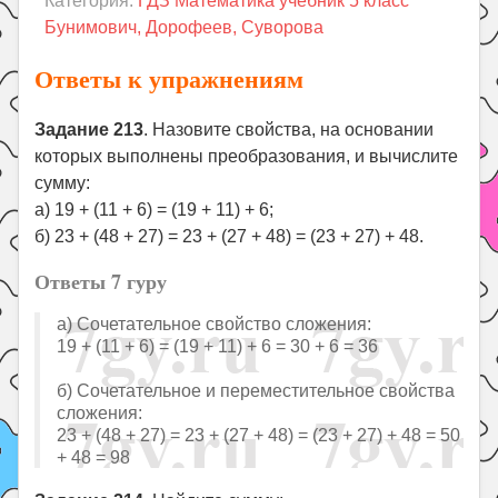
Категория:
ГДЗ Математика учебник 5 класс
Праздники
Бунимович, Дорофеев, Суворова
Психология
Ответы к упражнениям
Летом!
Поиск
Задание 213
. Назовите свойства, на основании
которых выполнены преобразования, и вычислите
сумму:
а) 19 + (11 + 6) = (19 + 11) + 6;
б) 23 + (48 + 27) = 23 + (27 + 48) = (23 + 27) + 48.
Ответы 7 гуру
а) Сочетательное свойство сложения:
19 + (11 + 6) = (19 + 11) + 6 = 30 + 6 = 36
б) Сочетательное и переместительное свойства
сложения:
23 + (48 + 27) = 23 + (27 + 48) = (23 + 27) + 48 = 50
+ 48 = 98