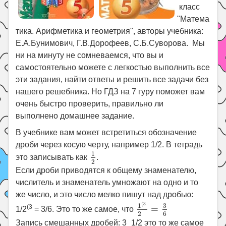
класс
"Матема
тика. Арифметика и геометрия", авторы учебника:
Е.А.Бунимович, Г.В.Дорофеев, С.Б.Суворова. Мы
ни на минуту не сомневаемся, что вы и
самостоятельно можете с легкостью выполнить все
эти задания, найти ответы и решить все задачи без
нашего решебника. Но ГДЗ на 7 гуру поможет вам
очень быстро проверить, правильно ли
выполнено домашнее задание.
В учебнике вам может встретиться обозначение
дроби через косую черту, например 1/2. В тетрадь
1
2
1
это записывать как
.
2
Если дроби приводятся к общему знаменателю,
числитель и знаменатель умножают на одно и то
же число, и это число мелко пишут над дробью:
1
(
3
2
=
3
6
(
3
3
1
(3
=
1/2
= 3/6. Это то же самое, что
6
2
Запись смешанных дробей: 3_1/2 это то же самое