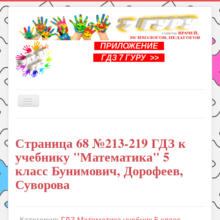
ПРИЛОЖЕНИЕ
ГДЗ 7 ГУРУ >>
Включить/
выключить
навигацию
Главная
Страница 68 №213-219 ГДЗ к
Книги
учебнику "Математика" 5
Рукоделие
класс Бунимович, Дорофеев,
Подготовка к школе
Суворова
Уроки
ГДЗ