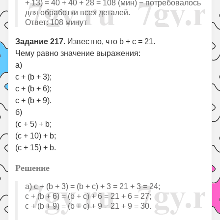
+ 13) = 40 + 40 + 28 = 108 (мин) − потребовалось
для обработки всех деталей.
Ответ: 108 минут
Задание 217
. Известно, что b + c = 21.
Чему равно значение выражения:
а)
c + (b + 3);
c + (b + 6);
c + (b + 9).
б)
(с + 5) + b;
(с + 10) + b;
(с + 15) + b.
Решение
а) c + (b + 3) = (b + c) + 3 = 21 + 3 = 24;
c + (b + 6) = (b + c) + 6 = 21 + 6 = 27;
c + (b + 9) = (b + c) + 9 = 21 + 9 = 30.