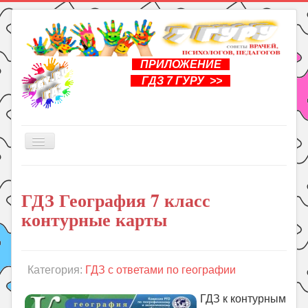
ПРИЛОЖЕНИЕ
ГДЗ 7 ГУРУ >>
Включить/
выключить
навигацию
Главная
ГДЗ География 7 класс
Книги
контурные карты
Рукоделие
Подготовка к школе
Уроки
Категория:
ГДЗ с ответами по географии
ГДЗ
ГДЗ к контурным