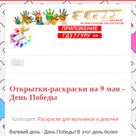
ПРИЛОЖЕНИЕ
ГДЗ 7 ГУРУ >>
Включить/
выключить
навигацию
Главная
Открытки-раскраски на 9 мая -
Книги
День Победы
Рукоделие
Подготовка к школе
Уроки
Категория:
Раскраски для мальчиков и девочек
ГДЗ
Великий день - День Победы! В этот день более