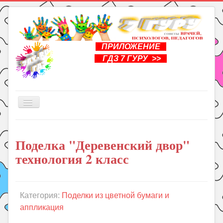
ПРИЛОЖЕНИЕ
ГДЗ 7 ГУРУ >>
Включить/
выключить
навигацию
Главная
Поделка "Деревенский двор"
Книги
технология 2 класс
Рукоделие
Подготовка к школе
Уроки
Категория:
Поделки из цветной бумаги и
аппликация
ГДЗ