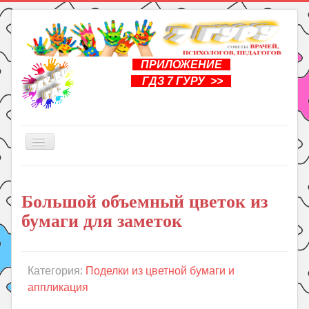
ПРИЛОЖЕНИЕ
ГДЗ 7 ГУРУ >>
Включить/
выключить
навигацию
Главная
Большой объемный цветок из
Книги
бумаги для заметок
Рукоделие
Подготовка к школе
Уроки
Категория:
Поделки из цветной бумаги и
аппликация
ГДЗ