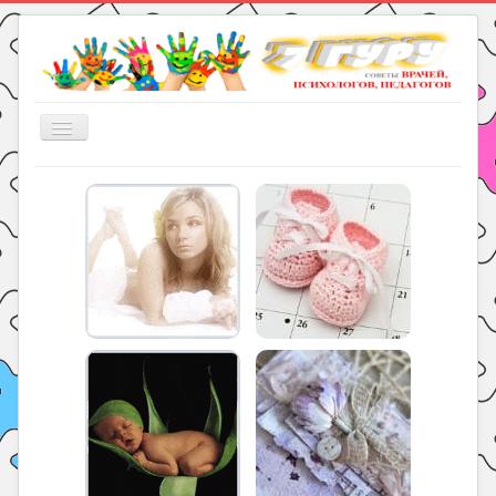
Включить/
выключить
навигацию
Главная
Книги
Рукоделие
Подготовка к школе
Уроки
ГДЗ
Праздники
Психология
Летом!