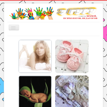
Включить/
выключить
навигацию
Главная
Книги
Рукоделие
Подготовка к школе
Уроки
ГДЗ
Праздники
Психология
Летом!