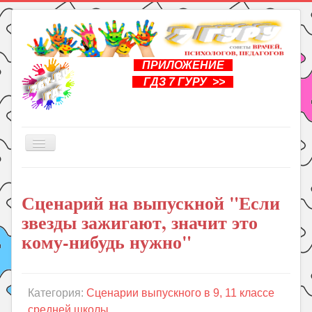
ПРИЛОЖЕНИЕ
ГДЗ 7 ГУРУ >>
Включить/
выключить
навигацию
Главная
Сценарий на выпускной "Если
Книги
звезды зажигают, значит это
Рукоделие
кому-нибудь нужно"
Подготовка к школе
Уроки
Категория:
Сценарии выпускного в 9, 11 классе
ГДЗ
средней школы