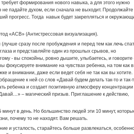
 требует формирования нового навыка, а для этого нужно
о не падайте духом, если сначала не выходит. Продолжайте
ший прогресс. Тогда навык будет закрепляться и окружающ
етод «АСВ» (Антистрессовая визуализация).
 (лучше сразу после пробуждения и перед тем как лечь спат
 глаза и представляйте один из прошлых срывов, но
угому
- вы спокойны, ровно дышите, улыбаетесь, и говорите
вы фокусируете внимание на чувствах ребенка, на том как 
ке и внимании, даже если ведет себя не так как вы хотите.
бращение к ней со слов «Давай будем делать так-то и так-т
гать ребенка и создает позитивную атмосферу концентрации
«Давай…» – магический призыв. Приглашение к действию,
5 минут в день. Но большинство людей эти 10 минут, которы
зни, почему то не находят. Вам решать.
ние и усталость, старайтесь больше развлекаться, особенн