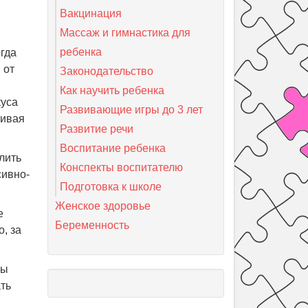
Вакцинация
Массаж и гимнастика для
ребенка
гда
 от
Законодательство
Как научить ребенка
куса
Развивающие игры до 3 лет
ривая
Развитие речи
Воспитание ребенка
лить
Конспекты воспитателю
сивно-
Подготовка к школе
Женское здоровье
е
Беременность
, за
мы
ть