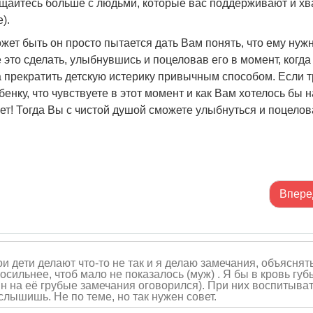
бщайтесь больше с людьми, которые вас поддерживают и хв
).
жет быть он просто пытается дать Вам понять, что ему нуж
это сделать, улыбнувшись и поцеловав его в момент, когда
а прекратить детскую истерику привычным способом. Если т
нку, что чувствуете в этот момент и как Вам хотелось бы 
т! Тогда Вы с чистой душой сможете улыбнуться и поцелов
Впере
и дети делают что-то не так и я делаю замечания, объяснять
осильнее, чтоб мало не показалось (муж) . Я бы в кровь губ
н на её грубые замечания оговорился). При них воспитыва
слышишь. Не по теме, но так нужен совет.