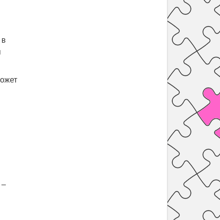
 в
я
может
 –