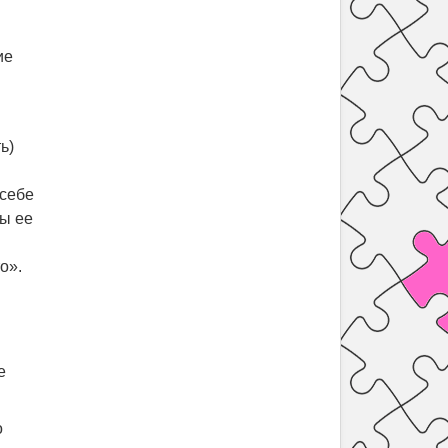
ие
ь)
 себе
вы ее
о».
е
о