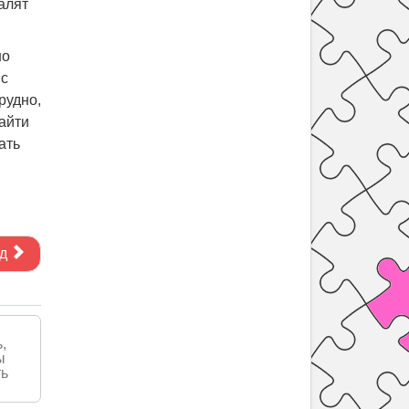
алят
но
 с
рудно,
найти
ать
д
,
ы
ть