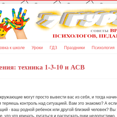
овка к школе
Уроки
ГДЗ
Праздники
Психология
ения: техника 1-3-10 и АСВ
кружающие могут просто вывести вас из себя, и тогда нач
и теряешь контроль над ситуацией. Вам это знакомо? А если
ий - ваш родной ребенок или другой близкий человек? Вы
е, что что кричать, ругаться и распускать руки недопустимо,