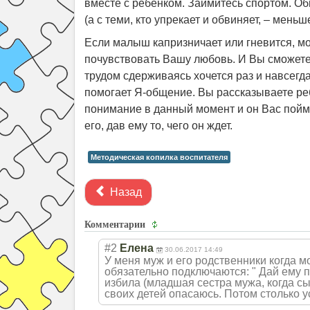
вместе с ребенком. Займитесь спортом. О
(а с теми, кто упрекает и обвиняет, – меньше
Если малыш капризничает или гневится, мо
почувствовать Вашу любовь. И Вы сможете 
трудом сдерживаясь хочется раз и навсегд
помогает Я-общение. Вы рассказываете ребе
понимание в данный момент и он Вас пойме
его, дав ему то, чего он ждет.
Методическая копилка воспитателя
Назад
Комментарии
#2
Елена
30.06.2017 14:49
У меня муж и его родственники когда мо
обязательно подключаются: " Дай ему п
избила (младшая сестра мужа, когда сы
своих детей опасаюсь. Потом столько у