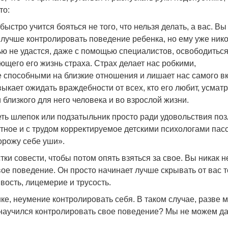
то:
быстро учится бояться не того, что нельзя делать, а вас. Вы
лучше контролировать поведение ребенка, но ему уже нико
ю не удастся, даже с помощью специалистов, освободиться
щего его жизнь страха. Страх делает нас робкими,
 способными на близкие отношения и лишает нас самого в
ыкает ожидать враждебности от всех, кто его любит, усмат
 близкого для него человека и во взрослой жизни.
еть шлепок или подзатыльник просто ради удовольствия поз
тное и с трудом корректируемое детскими психологами пас
орожу себе уши».
тки совести, чтобы потом опять взяться за свое. Вы никак н
 поведение. Он просто начинает лучше скрывать от вас то
вость, лицемерие и трусость.
ке, неумение контролировать себя. В таком случае, разве 
 научился контролировать свое поведение? Мы не можем да