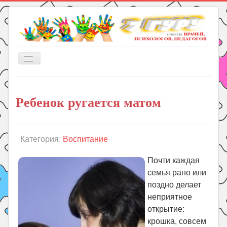
Включить/
выключить
навигацию
Главная
Ребенок ругается матом
Книги
Рукоделие
Подготовка к школе
Категория:
Воспитание
Уроки
Почти каждая
ГДЗ
семья рано или
поздно делает
Праздники
неприятное
Психология
открытие:
Летом!
крошка, совсем