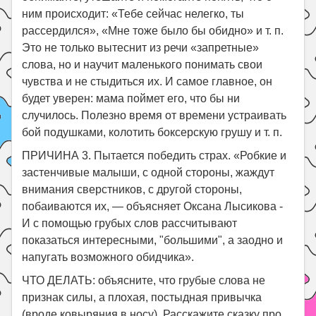
ним происходит: «Тебе сейчас нелегко, ты
рассердился», «Мне тоже было бы обидно» и т. п.
Это не только вытеснит из речи «запретные»
слова, но и научит маленького понимать свои
чувства и не стыдиться их. И самое главное, он
будет уверен: мама поймет его, что бы ни
случилось. Полезно время от времени устраивать
бой подушками, колотить боксерскую грушу и т. п.
ПРИЧИНА 3. Пытается победить страх. «Робкие и
застенчивые малыши, с одной стороны, жаждут
внимания сверстников, с другой стороны,
побаиваются их, — объясняет Оксана Лысикова -
И с помощью грубых слов рассчитывают
показаться интересными, "большими", а заодно и
напугать возможного обидчика».
ЧТО ДЕЛАТЬ: объясните, что грубые слова не
признак силы, а плохая, постыдная привычка
(вроде ковыряния в носу). Расскажите сказку про