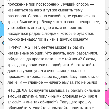
положение при посторонних. Лучший способ —
извиниться за него и тут же сменить тему
разговора. Строго, но спокойно, не срываясь на
крик, объясните ребенку, что это слово нехорошее,
употреблять его стыдно и вам неприятно
находиться рядом с людьми, которые ругаются.
Можно (ненадолго!) выйти в другую комнату.
ПРИЧИНА 2. Не умеет/не может выразить
негативные эмоции. Что делать, если разозлился,
обиделся, да просто встал не с той ноги? Слезы,
крик, драку родители не одобряют. А вот какой-то
дядя на улице упал и очень эмоционально
прокомментировал свое падение. Ему явно стало
легче. И — главное — ничего ему за это не было!
ЧТО ДЕЛАТЬ: научите малыша выражать сильные
эмоции другими, приличными словами («ух, как я
злюсь!», «мне так обидно!»). Ревущего крошку
обнимайте, утешайте и помогайте понять, что с