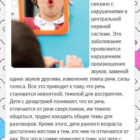
связано с
Поиск
нарушениями в
центральной
нервной
системе. Это
заболевание
проявляется
нарушением
произношения
звуков, заменой
одних звуков другими, изменение темпа речи, силы
голоса. Все это приводит к тому, что речь
становится невнятной, тяжелой для восприятия.
Дети с дизартрией понимают, что их речь
отличается от речи сверстников, им тяжело
общаться, трудно находить общие темы для
разговоров. Кроме этого, дети раннего возраста
достаточно жестоки к тем, кто чем-то отличается от
них. Все это в сумме приводит к тому, что дети с