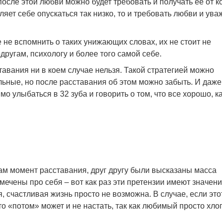
осле этой любви можно будет требовать и получать ее от ко
яет себе опускаться так низко, то и требовать любви и ув
не вспомнить о таких унижающих словах, их не стоит не
другам, психологу и более того самой себе.
авания ни в коем случае нельзя. Такой стратегией можно
ьные, но после расставания об этом можно забыть. И даже
 улыбаться в 32 зуба и говорить о том, что все хорошо, к
сам момент расставания, друг другу были высказаны масса
тмечены про себя – вот как раз эти претензии имеют значени
 счастливая жизнь просто не возможна. В случае, если это
это «потом» может и не настать, так как любимый просто хло