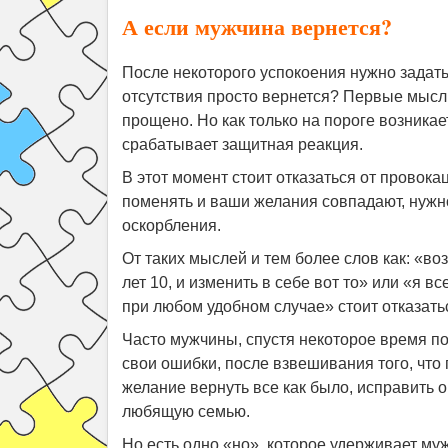
А если мужчина вернется?
После некоторого успокоения нужно задать
отсутствия просто вернется? Первые мысли
прощено. Но как только на пороге возника
срабатывает защитная реакция.
В этот момент стоит отказаться от провокац
поменять и ваши желания совпадают, нужно
оскорбления.
От таких мыслей и тем более слов как: «во
лет 10, и изменить в себе вот то» или «я вс
при любом удобном случае» стоит отказатьс
Часто мужчины, спустя некоторое время по
свои ошибки, после взвешивания того, что 
желание вернуть все как было, исправить о
любящую семью.
Но есть одно «но», которое удерживает муж