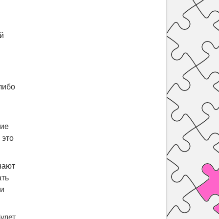
ей
-либо
шие
 это
нают
ать
 и
будет