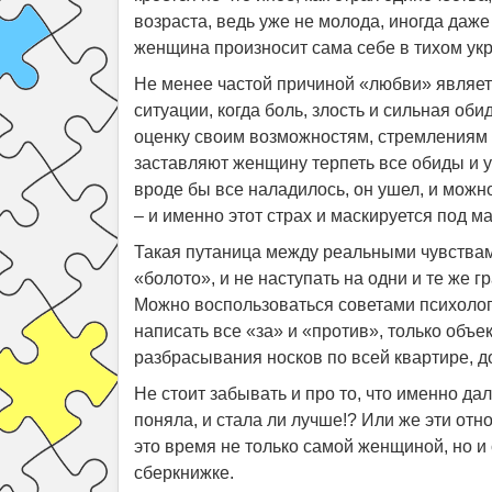
возраста, ведь уже не молода, иногда даже 
женщина произносит сама себе в тихом укр
Не менее частой причиной «любви» являетс
ситуации, когда боль, злость и сильная о
оценку своим возможностям, стремлениям 
заставляют женщину терпеть все обиды и ун
вроде бы все наладилось, он ушел, и можно
– и именно этот страх и маскируется под м
Такая путаница между реальными чувствами
«болото», и не наступать на одни и те же г
Можно воспользоваться советами психолога
написать все «за» и «против», только объе
разбрасывания носков по всей квартире, д
Не стоит забывать и про то, что именно да
поняла, и стала ли лучше!? Или же эти от
это время не только самой женщиной, но и 
сберкнижке.