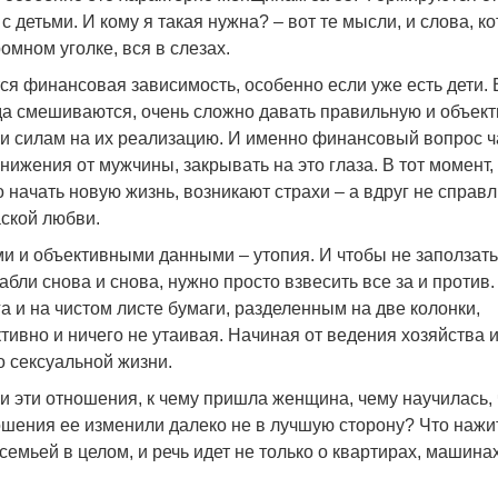
с детьми. И кому я такая нужна? – вот те мысли, и слова, к
омном уголке, вся в слезах.
я финансовая зависимость, особенно если уже есть дети. 
бида смешиваются, очень сложно давать правильную и объек
и силам на их реализацию. И именно финансовый вопрос ч
ижения от мужчины, закрывать на это глаза. В тот момент, 
 начать новую жизнь, возникают страхи – а вдруг не справ
аской любви.
 и объективными данными – утопия. И чтобы не заползать
рабли снова и снова, нужно просто взвесить все за и против.
 и на чистом листе бумаги, разделенным на две колонки,
ктивно и ничего не утаивая. Начиная от ведения хозяйства 
о сексуальной жизни.
ли эти отношения, к чему пришла женщина, чему научилась, 
ношения ее изменили далеко не в лучшую сторону? Что нажи
семьей в целом, и речь идет не только о квартирах, машина