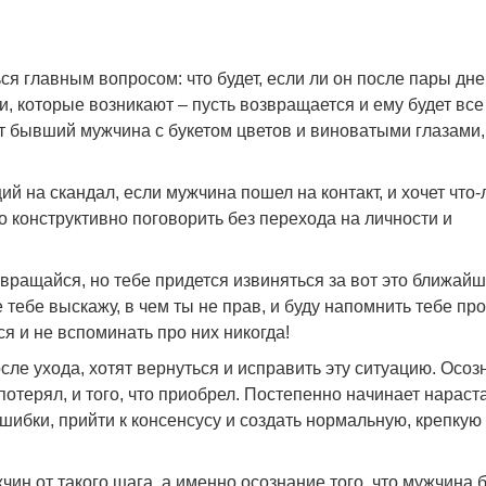
ся главным вопросом: что будет, если ли он после пары дн
, которые возникают – пусть возвращается и ему будет все
ет бывший мужчина с букетом цветов и виноватыми глазами,
ий на скандал, если мужчина пошел на контакт, и хочет что
 конструктивно поговорить без перехода на личности и
звращайся, но тебе придется извиняться за вот это ближай
е тебе выскажу, в чем ты не прав, и буду напомнить тебе про
я и не вспоминать про них никогда!
сле ухода, хотят вернуться и исправить эту ситуацию. Осоз
потерял, и того, что приобрел. Постепенно начинает нараст
шибки, прийти к консенсусу и создать нормальную, крепкую
чин от такого шага, а именно осознание того, что мужчина 