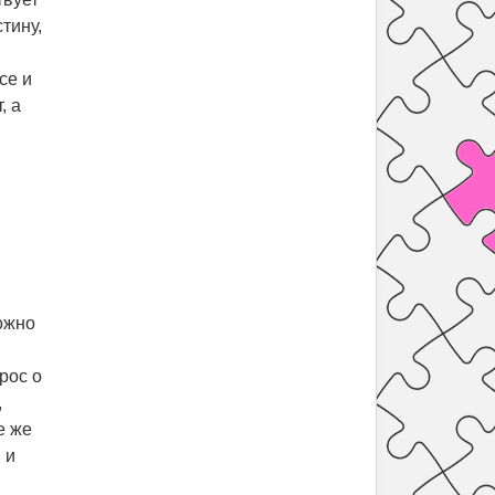
тину,
.
се и
, а
можно
рос о
,
е же
 и