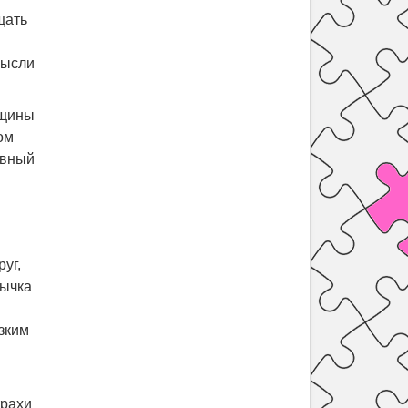
щать
мысли
нщины
ом
авный
уг,
вычка
езким
трахи