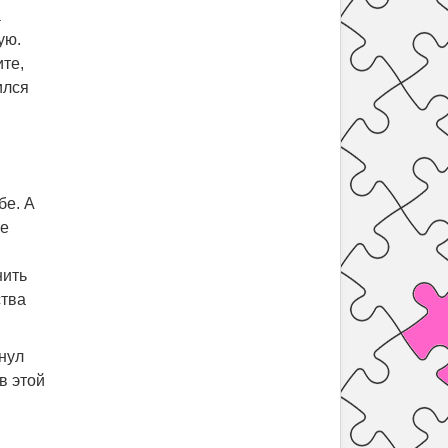
а
ую.
ите,
ился
бе. А
не
нить
ства
пнул
в этой