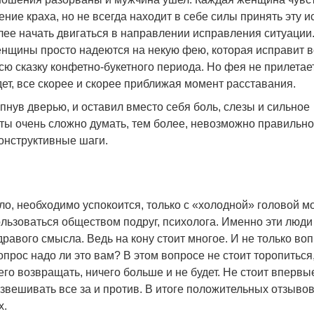
ние краха, но не всегда находит в себе силы принять эту ис
лее начать двигаться в направлении исправления ситуации
нщины просто надеются на некую фею, которая исправит в
сю сказку конфетно-букетного периода. Но фея не прилетает
ет, все скорее и скорее приближая момент расставания.
пнув дверью, и оставил вместо себя боль, слезы и сильное
ты очень сложно думать, тем более, невозможно правильно
онструктивные шаги.
ело, необходимо успокоится, только с «холодной» головой 
льзоваться обществом подруг, психолога. Именно эти люди
дравого смысла. Ведь на кону стоит многое. И не только воп
опрос надо ли это вам? В этом вопросе не стоит торопиться
го возвращать, ничего больше и не будет. Не стоит впервы
звешивать все за и против. В итоге положительных отзывов
х.