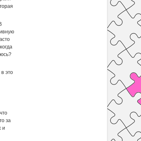
оторая
В
тивную
асто
когда
люсь?
 в это
и
что
то за
х и