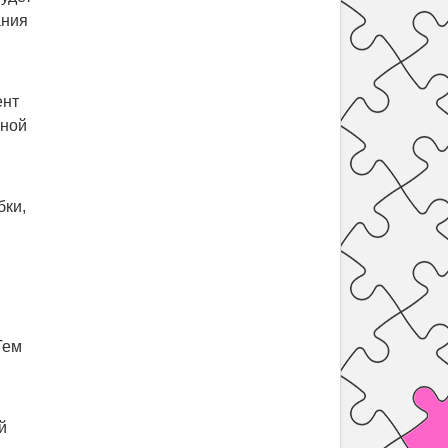
ания
ент
нной
бки,
Тем
й