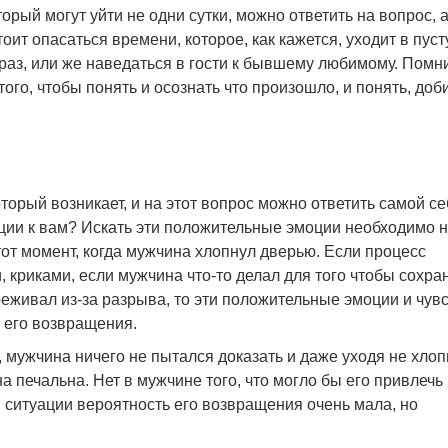
орый могут уйти не одни сутки, можно ответить на вопрос, 
оит опасаться времени, которое, как кажется, уходит в пуст
 раз, или же наведаться в гости к бывшему любимому. Помн
ого, чтобы понять и осознать что произошло, и понять, доб
торый возникает, и на этот вопрос можно ответить самой се
оции к вам? Искать эти положительные эмоции необходимо 
тот момент, когда мужчина хлопнул дверью. Если процесс
 криками, если мужчина что-то делал для того чтобы сохра
реживал из-за разрыва, то эти положительные эмоции и чув
я его возвращения.
, мужчина ничего не пытался доказать и даже уходя не хло
а печальна. Нет в мужчине того, что могло бы его привлечь 
й ситуации вероятность его возвращения очень мала, но