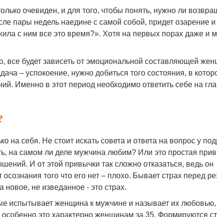
только очевиден, и для того, чтобы понять, нужно ли возвра
сле пары недель наедине с самой собой, придет озарение и
 жила с ним все это время?». Хотя на первых порах даже и 
но, все будет зависеть от эмоциональной составляющей же
адача – успокоение, нужно добиться того состояния, в котор
ий. Именно в этот период необходимо ответить себе на гл
?
 на себя. Не стоит искать совета и ответа на вопрос у подр
ть, на самом ли деле мужчина любим? Или это простая при
ошений. И от этой привычки так сложно отказаться, ведь он
от осознания того что его нет – плохо. Бывает страх перед р
 новое, не изведанное - это страх.
рые испытывает женщина к мужчине и называет их любовью,
а, особенно это характерно женщинам за 35. Формируются с