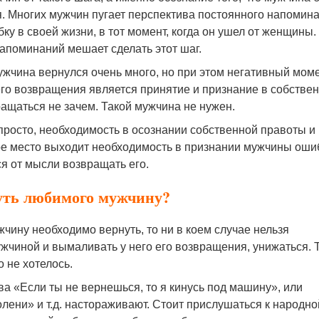
я. Многих мужчин пугает перспектива постоянного напомин
у в своей жизни, в тот момент, когда он ушел от женщины.
апоминаний мешает сделать этот шаг.
ужчина вернулся очень много, но при этом негативный мом
его возвращения является принятие и признание в собстве
вращаться не зачем. Такой мужчина не нужен.
просто, необходимость в осознании собственной правоты и
е место выходит необходимость в признании мужчины оши
ся от мысли возвращать его.
нуть любимого мужчину?
жчину необходимо вернуть, то ни в коем случае нельзя
ужчиной и вымаливать у него его возвращения, унижаться. 
о не хотелось.
а «Если ты не вернешься, то я кинусь под машину», или
олени» и т.д. настораживают. Стоит прислушаться к народно