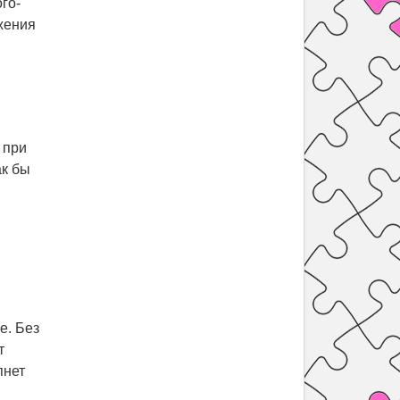
го-
ажения
 при
ак бы
е. Без
т
пнет