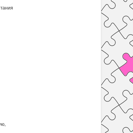
итания
ую,