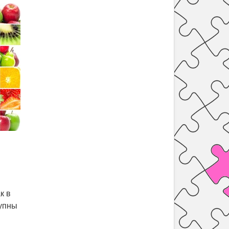
к в
тупны