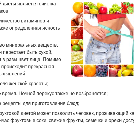
 диеты является очистка
ков;
оличество витаминов и
 даже определенная ясность
тво минеральных веществ,
и перестает быть сухой,
 в разы цвет лица. Помимо
ы происходит прекрасная
ных явлений;
теля женской красоты;
 время. Ночной перекус также не возбраняется;
 рецепты для приготовления блюд;
руктовой диетой может позволить человек, проживающий ка
ейчас фруктовые соки, свежие фрукты, семечки и орехи дос