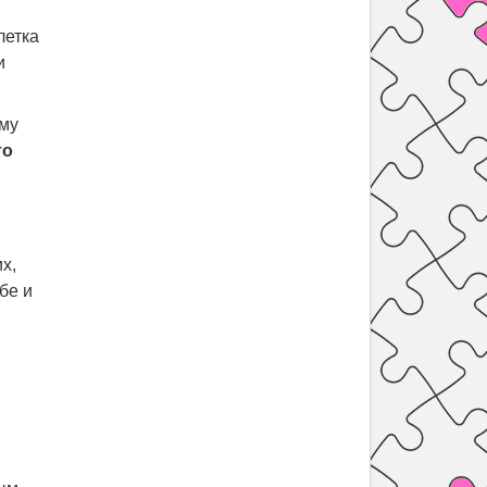
летка
и
ому
то
х,
бе и