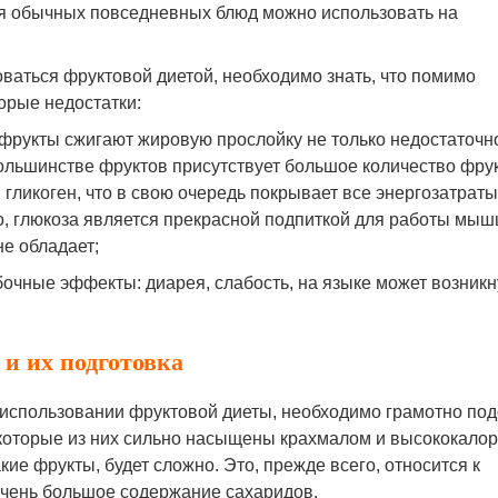
ия обычных повседневных блюд можно использовать на
ваться фруктовой диетой, необходимо знать, что помимо
орые недостатки:
фрукты сжигают жировую прослойку не только недостаточно
большинстве фруктов присутствует большое количество фру
 гликоген, что в свою очередь покрывает все энергозатраты
о, глюкоза является прекрасной подпиткой для работы мыш
не обладает;
обочные эффекты: диарея, слабость, на языке может возникн
и их подготовка
использовании фруктовой диеты, необходимо грамотно под
которые из них сильно насыщены крахмалом и высококало
акие фрукты, будет сложно. Это, прежде всего, относится к
 очень большое содержание сахаридов.