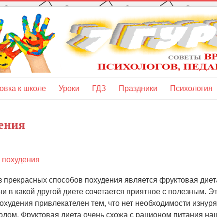
овка к школе
Уроки
ГДЗ
Праздники
Психология
ения
я похудения
 прекрасных способов похудения является фруктовая диет
 ни в какой другой диете сочетается приятное с полезным. Э
охудения привлекателен тем, что нет необходимости изнуря
одом. Фруктовая диета очень схожа с рационом питания на