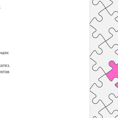
х
учаях
атез.
уктов