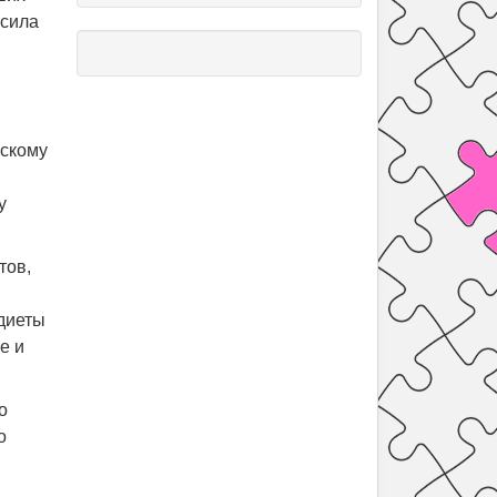
 сила
ескому
у
тов,
диеты
е и
о
о