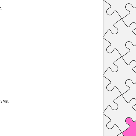
с
.
изма