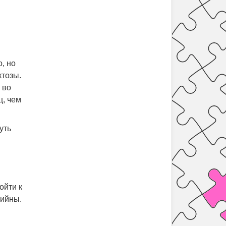
, но
ктозы.
 во
ц, чем
уть
ойти к
рийны.