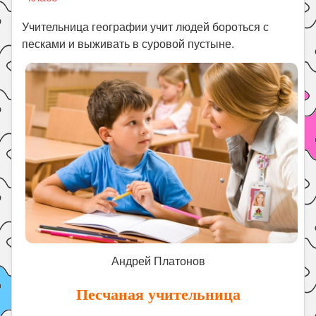
Праздники
Учительница географии учит людей бороться с
Психология
песками и выживать в суровой пустыне.
Летом!
Поиск
Андрей Платонов
Песчаная учительница