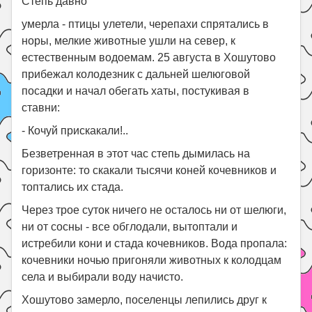
Степь давно
умерла - птицы улетели, черепахи спрятались в
норы, мелкие животные ушли на север, к
естественным водоемам. 25 августа в Хошутово
прибежал колодезник с дальней шелюговой
посадки и начал обегать хаты, постукивая в
ставни:
- Кочуй прискакали!..
Безветренная в этот час степь дымилась на
горизонте: то скакали тысячи коней кочевников и
топтались их стада.
Через трое суток ничего не осталось ни от шелюги,
ни от сосны - все обглодали, вытоптали и
истребили кони и стада кочевников. Вода пропала:
кочевники ночью пригоняли животных к колодцам
села и выбирали воду начисто.
Хошутово замерло, поселенцы лепились друг к