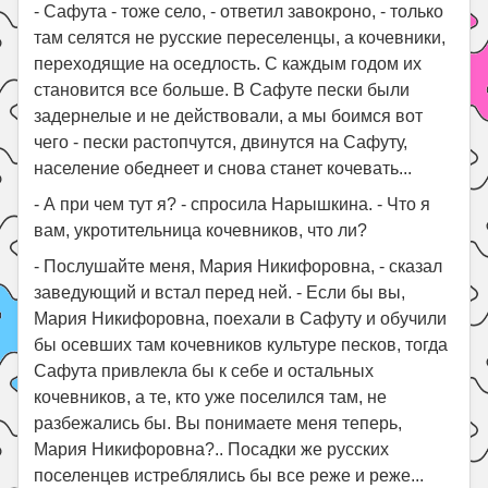
- Сафута - тоже село, - ответил завокроно, - только
там селятся не русские переселенцы, а кочевники,
переходящие на оседлость. С каждым годом их
становится все больше. В Сафуте пески были
задернелые и не действовали, а мы боимся вот
чего - пески растопчутся, двинутся на Сафуту,
население обеднеет и снова станет кочевать...
- А при чем тут я? - спросила Нарышкина. - Что я
вам, укротительница кочевников, что ли?
- Послушайте меня, Мария Никифоровна, - сказал
заведующий и встал перед ней. - Если бы вы,
Мария Никифоровна, поехали в Сафуту и обучили
бы осевших там кочевников культуре песков, тогда
Сафута привлекла бы к себе и остальных
кочевников, а те, кто уже поселился там, не
разбежались бы. Вы понимаете меня теперь,
Мария Никифоровна?.. Посадки же русских
поселенцев истреблялись бы все реже и реже...