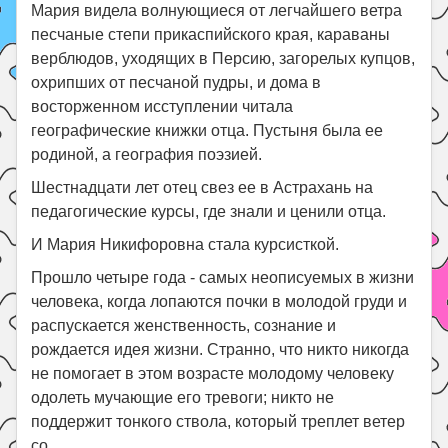
Мария видела волнующиеся от легчайшего ветра
песчаные степи прикаспийского края, караваны
верблюдов, уходящих в Персию, загорелых купцов,
охрипших от песчаной пудры, и дома в
восторженном исступлении читала
географические книжки отца. Пустыня была ее
родиной, а география поэзией.
Шестнадцати лет отец свез ее в Астрахань на
педагогические курсы, где знали и ценили отца.
И Мария Никифоровна стала курсисткой.
Прошло четыре года - самых неописуемых в жизни
человека, когда лопаются почки в молодой груди и
распускается женственность, сознание и
рождается идея жизни. Странно, что никто никогда
не помогает в этом возрасте молодому человеку
одолеть мучающие его тревоги; никто не
поддержит тонкого ствола, который треплет ветер
со