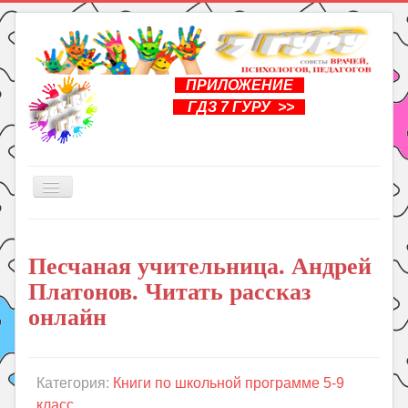
ПРИЛОЖЕНИЕ
ГДЗ 7 ГУРУ >>
Включить/
выключить
навигацию
Главная
Песчаная учительница. Андрей
Книги
Платонов. Читать рассказ
Рукоделие
онлайн
Подготовка к школе
Уроки
Категория:
Книги по школьной программе 5-9
ГДЗ
класс