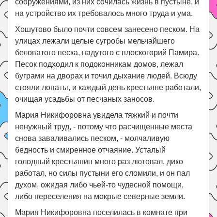
сооружениями, из них сочилась жизнь в пустыне, и
на устройство их требовалось много труда и ума.
Хошутово было почти совсем занесено песком. На
улицах лежали целые сугробы мельчайшего
беловатого песка, надутого с плоскогорий Памира.
Песок подходил к подоконникам домов, лежал
буграми на дворах и точил дыхание людей. Всюду
стояли лопаты, и каждый день крестьяне работали,
очищая усадьбы от песчаных заносов.
Мария Никифоровна увидела тяжкий и почти
ненужный труд, - потому что расчищенные места
снова заваливались песком, - молчаливую
бедность и смиренное отчаяние. Усталый
голодный крестьянин много раз лютовал, дико
работал, но силы пустыни его сломили, и он пал
духом, ожидая либо чьей-то чудесной помощи,
либо переселения на мокрые северные земли.
Мария Никифоровна поселилась в комнате при