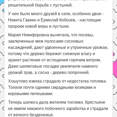
решительной борьбе с пустыней.
У нее было много друзей в селе, особенно двое -
Никита Гавкин и Ермолай Кобозев, - настоящие
пророки новой веры в пустыне.
Мария Никифоровна вычитала, что посевы,
заключенные меж полосами сосновых
насаждений, дают удвоенные и утроенные урожаи,
потому что дерево бережет снежную влагу и
хранит растение от истощения горячим ветром.
Даже шелюговые посадки увеличили намного
урожай трав, а сосна - дерево попрочней.
Хошутово извека страдало от недостатка топлива.
Топили почти одними смрадными кизяками и
коровьими лепешками.
Теперь шелюга дала жителям топливо. Крестьяне
не имели никакого побочного заработка и страдали
от вечного безденежья.