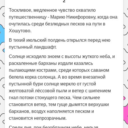
2
Тоскливое, медленное чувство охватило
путешественницу - Марию Никифоровну, когда она
очутилась среди безлюдных песков на пути в
Хошутово.
В тихий июльский полдень открылся перед нею
пустынный ландшафт.
Солнце исходило зноем с высоты жуткого неба, и
раскаленные барханы издали казались
пылающими кострами, среди которых саваном
белела корка солонца. А во время внезапной
пустынной бури солнце меркло от густой
желтоватой лёссовой пыли и ветер с шипением
гнал потоки стонущего песка. Чем сильнее
становится ветер, тем гуще дымятся верхушки
барханов, воздух наполняется песком и
становится непрозрачным.
Среди дня, при безоблачном небе, нельзя