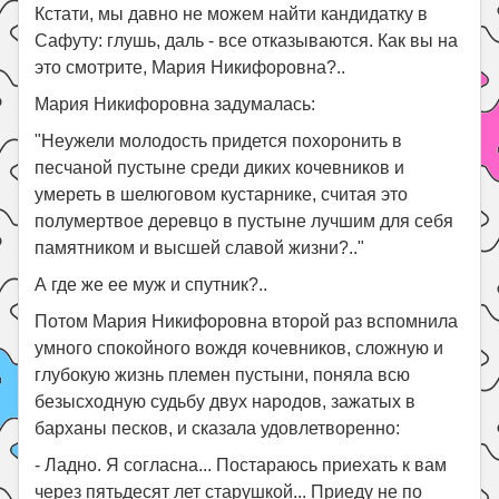
Кстати, мы давно не можем найти кандидатку в
Сафуту: глушь, даль - все отказываются. Как вы на
это смотрите, Мария Никифоровна?..
Мария Никифоровна задумалась:
"Неужели молодость придется похоронить в
песчаной пустыне среди диких кочевников и
умереть в шелюговом кустарнике, считая это
полумертвое деревцо в пустыне лучшим для себя
памятником и высшей славой жизни?.."
А где же ее муж и спутник?..
Потом Мария Никифоровна второй раз вспомнила
умного спокойного вождя кочевников, сложную и
глубокую жизнь племен пустыни, поняла всю
безысходную судьбу двух народов, зажатых в
барханы песков, и сказала удовлетворенно:
- Ладно. Я согласна... Постараюсь приехать к вам
через пятьдесят лет старушкой... Приеду не по