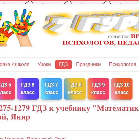
овка к школе
Уроки
ГДЗ
Праздники
Психология
ГДЗ 5
ГДЗ 6
ГДЗ 7
ГДЗ 8
ГДЗ 9
ГДЗ 10
класс
класс
класс
класс
класс
класс
275-1279 ГДЗ к учебнику "Математик
ий, Якир