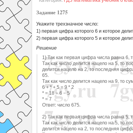
Категория:
ГДЗ Математика учебник 6 кла
Задание 1275
Укажите трехзначное число:
1) первая цифра которого 6 и которое делит
2) первая цифра которого 5 и которое делитс
Решение
1) Так как первая цифра числа равна 6, т
Так как число делится нацело на 5, то по
делится нацело на 2, то последняя цифра
65.
Так как число делится нацело на 9, то с
6 + * + 5 = 9 * 2
* = 18 − 6 − 5
* = 7
Ответ: число 675.
2) Так как первая цифра числа равна 5, т
Так как число делится нацело на 5, то по
делится нацело на 2, то последняя цифра