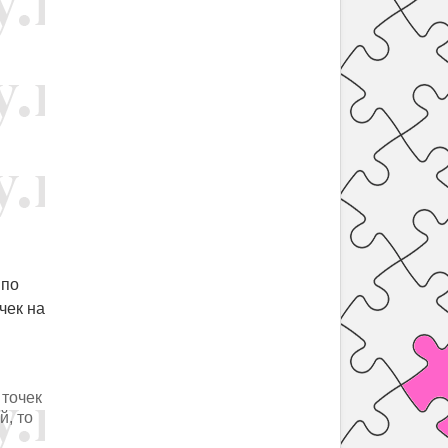
 по
чек на
 точек
й, то