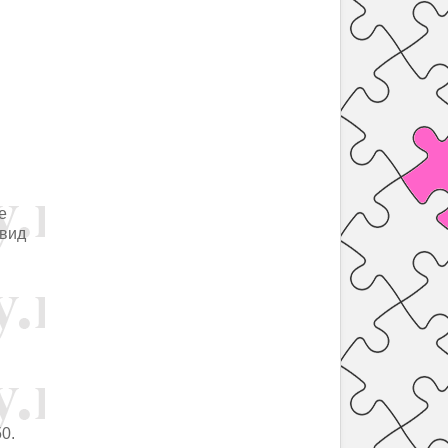
е
 вид
0.