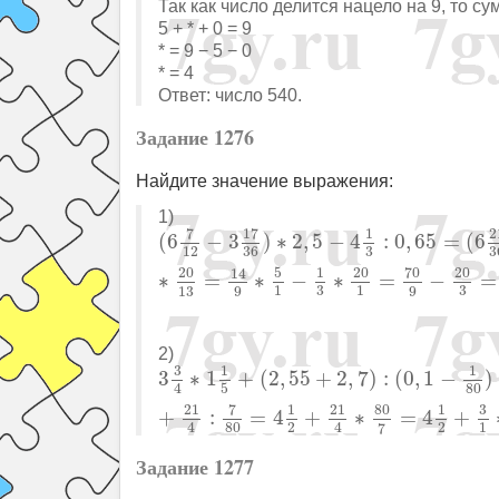
Так как число делится нацело на 9, то с
5 + * + 0 = 9
* = 9 − 5 − 0
* = 4
Ответ: число 540.
Задание 1276
Найдите значение выражения:
1)
(
6
7
12
−
3
17
36
)
∗
2
,
5
−
4
1
3
:
0
,
65
=
(
6
21
7
17
1
2
(
6
−
3
)
∗
2
,
5
−
4
:
0
,
65
=
(
6
12
3
36
3
70
20
5
20
20
1
14
∗
=
∗
−
∗
=
−
=
1
1
3
3
13
9
9
2)
3
3
4
∗
1
1
5
+
(
2
,
55
+
2
,
7
)
:
(
0
,
1
−
1
80
)
=
15
3
1
1
3
∗
1
+
(
2
,
55
+
2
,
7
)
:
(
0
,
1
−
)
4
5
80
7
80
3
21
1
21
1
+
:
=
4
+
∗
=
4
+
2
2
1
4
4
80
7
Задание 1277