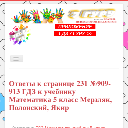
ПРИЛОЖЕНИЕ
ГДЗ 7 ГУРУ >>
Включить/
выключить
навигацию
Главная
Ответы к странице 231 №909-
Книги
913 ГДЗ к учебнику
Рукоделие
Математика 5 класс Мерзляк,
Подготовка к школе
Полонский, Якир
Уроки
ГДЗ