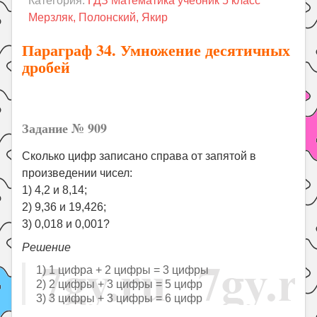
Категория:
ГДЗ Математика учебник 5 класс
Праздники
Мерзляк, Полонский, Якир
Психология
Параграф 34. Умножение десятичных
Летом!
дробей
Поиск
Задание № 909
Сколько цифр записано справа от запятой в
произведении чисел:
1) 4,2 и 8,14;
2) 9,36 и 19,426;
3) 0,018 и 0,001?
Решение
1) 1 цифра + 2 цифры = 3 цифры
2) 2 цифры + 3 цифры = 5 цифр
3) 3 цифры + 3 цифры = 6 цифр