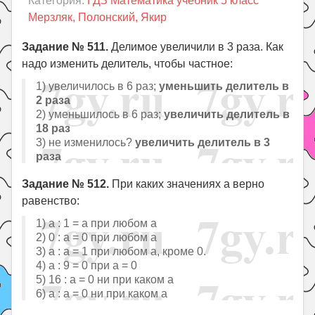
Категория:
ГДЗ Математика учебник 5 класс
Праздники
Мерзляк, Полонский, Якир
Психология
Задание № 511.
Делимое увеличили в 3 раза. Как
Летом!
надо изменить делитель, чтобы частное:
Поиск
1) увеличилось в 6 раз;
уменьшить делитель в
2 раза
2) уменьшилось в 6 раз;
увеличить делитель в
18 раз
3) не изменилось?
увеличить делитель в 3
раза
Задание № 512.
При каких значениях a верно
равенство:
1) a : 1 = a при любом a
2) 0 : a = 0 при любом a
3) a : a = 1 при любом a, кроме 0.
4) a : 9 = 0 при a = 0
5) 16 : a = 0 ни при каком a
6) a : a = 0 ни при каком a