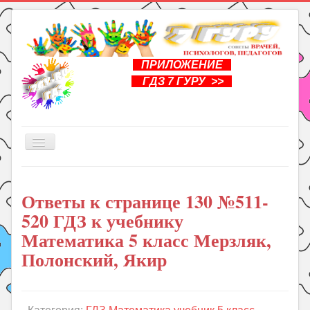
ПРИЛОЖЕНИЕ
ГДЗ 7 ГУРУ >>
Включить/
выключить
навигацию
Главная
Ответы к странице 130 №511-
Книги
520 ГДЗ к учебнику
Рукоделие
Математика 5 класс Мерзляк,
Подготовка к школе
Полонский, Якир
Уроки
ГДЗ