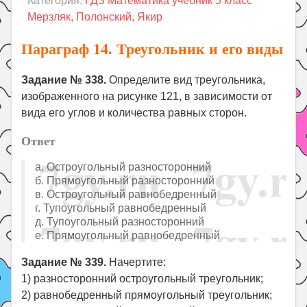
Категория:
ГДЗ Математика учебник 5 класс
Праздники
Мерзляк, Полонский, Якир
Психология
Параграф 14. Треугольник и его виды
Летом!
Поиск
Задание № 338.
Определите вид треугольника,
изображенного на рисунке 121, в зависимости от
вида его углов и количества равных сторон.
Ответ
а. Остроугольный разносторонний
б. Прямоугольный разносторонний
в. Остроугольный равнобедренный
г. Тупоугольный равнобедренный
д. Тупоугольный разносторонний
е. Прямоугольный равнобедренный
Задание № 339.
Начертите:
1) разносторонний остроугольный треугольник;
2) равнобедренный прямоугольный треугольник;