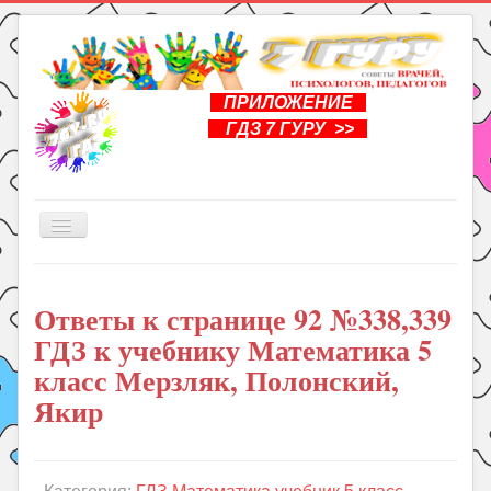
ПРИЛОЖЕНИЕ
ГДЗ 7 ГУРУ >>
Включить/
выключить
навигацию
Главная
Ответы к странице 92 №338,339
Книги
ГДЗ к учебнику Математика 5
Рукоделие
класс Мерзляк, Полонский,
Подготовка к школе
Якир
Уроки
ГДЗ