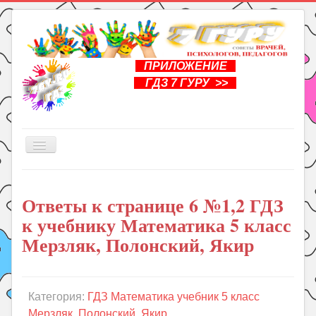
ПРИЛОЖЕНИЕ
ГДЗ 7 ГУРУ >>
Включить/
выключить
навигацию
Главная
Ответы к странице 6 №1,2 ГДЗ
Книги
к учебнику Математика 5 класс
Рукоделие
Мерзляк, Полонский, Якир
Подготовка к школе
Уроки
Категория:
ГДЗ Математика учебник 5 класс
ГДЗ
Мерзляк, Полонский, Якир