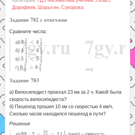
Категория:
ГДЗ Математика учебник 5 класс
Праздники
Дорофеев, Шарыгин, Суворова
Психология
Задание 782 с ответами
Летом!
Сравните числа:
Поиск
3
1
2
<
4
1
3
1
1
3
<
4
а)
2
3
4
3
4
>
4
1
4
3
1
4
>
4
б)
4
4
5
1
4
<
5
1
3
1
1
5
<
5
в)
4
3
8
2
3
>
8
2
5
2
2
8
>
8
г)
3
5
Задание 783
а) Велосипедист проехал 23 км за 2 ч. Какой была
скорость велосипедиста?
б) Пешеход прошел 10 км со скоростью 4 км/ч.
Сколько часов находился пешеход в пути?
Решение
23
:
2
=
23
2
=
11
1
2
23
1
23
:
2
=
=
11
а)
(км/ч) − скорость