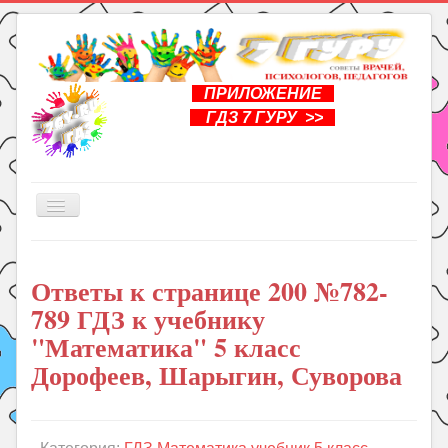
ПРИЛОЖЕНИЕ
ГДЗ 7 ГУРУ >>
Включить/
выключить
навигацию
Главная
Ответы к странице 200 №782-
Книги
789 ГДЗ к учебнику
Рукоделие
"Математика" 5 класс
Подготовка к школе
Дорофеев, Шарыгин, Суворова
Уроки
ГДЗ