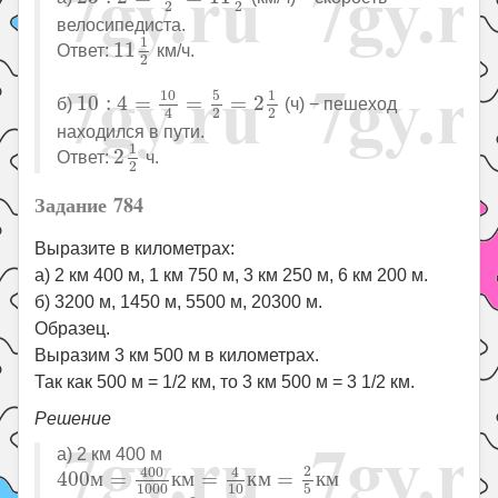
2
2
велосипедиста.
11
1
2
1
11
Ответ:
км/ч.
2
10
:
4
=
10
4
=
5
2
=
2
1
2
10
5
1
10
:
4
=
=
=
2
б)
(ч) − пешеход
2
2
4
находился в пути.
2
1
2
1
2
Ответ:
ч.
2
Задание 784
Выразите в километрах:
а) 2 км 400 м, 1 км 750 м, 3 км 250 м, 6 км 200 м.
б) 3200 м, 1450 м, 5500 м, 20300 м.
Образец.
Выразим 3 км 500 м в километрах.
Так как 500 м = 1/2 км, то 3 км 500 м = 3 1/2 км.
Решение
а) 2 км 400 м
400
м
=
400
1000
к
м
=
4
10
к
м
=
2
5
к
м
2
400
4
400
м
=
к
м
=
к
м
=
к
м
1000
10
5
2
к
м
400
м
=
2
2
5
к
м