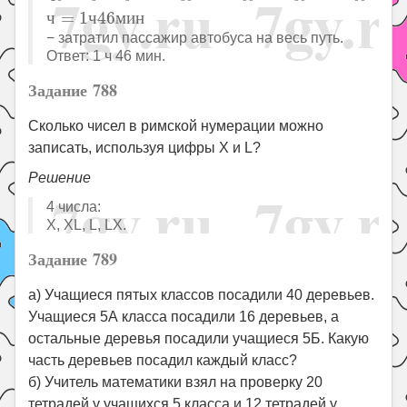
ч
=
1
ч
46
м
и
н
− затратил пассажир автобуса на весь путь.
Ответ: 1 ч 46 мин.
Задание 788
Сколько чисел в римской нумерации можно
записать, используя цифры X и L?
Решение
4 числа:
X, XL, L, LX.
Задание 789
а) Учащиеся пятых классов посадили 40 деревьев.
Учащиеся 5А класса посадили 16 деревьев, а
остальные деревья посадили учащиеся 5Б. Какую
часть деревьев посадил каждый класс?
б) Учитель математики взял на проверку 20
тетрадей у учащихся 5 класса и 12 тетрадей у