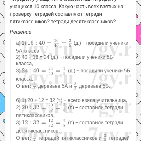
учащихся 10 класса. Какую часть всех взятых на
проверку тетрадей составляют тетради
пятиклассников? тетради десятиклассников?
Решение
16
:
40
=
16
40
=
2
5
16
2
16
:
40
=
=
а) 1)
(д.) − посадили ученики
5
40
5А класса,
2) 40 − 16 = 24 (д.) − посадили ученики 5Б
класса,
24
:
40
=
24
40
=
3
5
3
24
24
:
40
=
=
3)
(д.) − посадили ученики 5Б
5
40
класса.
3
5
2
5
3
2
Ответ:
деревьев 5А и
деревьев 5Б.
5
5
б) 1) 20 + 12 = 32 (т.) − всего взяла учительница,
20
:
32
=
20
32
=
5
8
20
5
20
:
32
=
=
2)
(т.) − составили тетради
32
8
пятиклассников,
12
:
32
=
12
32
=
3
8
3
12
12
:
32
=
=
3)
(т.) − составили тетради
32
8
десятиклассников.
5
8
3
8
5
3
Ответ:
тетрадей пятиклассников и
тетрадей
8
8