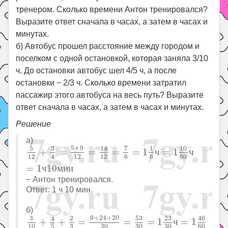
тренером. Сколько времени Антон тренировался?
Выразите ответ сначала в часах, а затем в часах и
минутах.
б) Автобус прошел расстояние между городом и
поселком с одной остановкой, которая заняла 3/10
ч. До остановки автобус шел 4/5 ч, а после
остановки − 2/3 ч. Сколько времени затратил
пассажир этого автобуса на весь путь? Выразите
ответ сначала в часах, а затем в часах и минутах.
Решение
а)
5
12
+
3
4
=
5
+
9
12
=
14
12
=
7
6
=
1
1
6
ч
=
1
10
60
ч
=
1
ч
1
5
+
9
7
5
10
3
1
14
+
=
=
=
=
1
ч
=
1
ч
12
12
12
4
6
6
60
=
1
ч
10
м
и
н
− Антон тренировался.
Ответ: 1 ч 10 мин.
б)
3
10
+
4
5
+
2
3
=
9
+
24
+
20
30
=
53
30
=
1
23
30
ч
=
1
46
6
9
+
24
+
20
53
23
3
2
46
4
+
+
=
=
=
1
ч
=
1
3
10
5
30
30
30
60