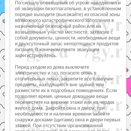
По сигналу оповещения об угрозе наводнения и
об эвакуации безотлагательно, в установленном
порядке выходите (выезжайте) из опасной зоны
возможного катастрофического затопления в
назначенный безопасный район или на
возвышенные участки местности, захватив с
собой документы, ценности, необходимые вещи
и двухсуточный запас непортящихся продуктов
питания. В конечном пункте эвакуации
зарегистрируйтесь.
Перед уходом из дома выключите
электричество и газ, погасите огонь в
отопительных печах, закрепите все плавучие
предметы, находящиеся вне зданий, или
разместите их в подсобных помещениях. Если
позволяет время, ценные домашние вещи
переместите на верхние этажи или на чердак
жилого дома. Закройте окна и двери, при
необходимости и наличии времени забейте
снаружи досками (щитами) окна и двери первых
этажей. При отсутствии организованной