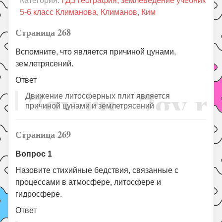
Категория:
ГДЗ география, землеведение учебник
Праздники
5-6 класс Климанова, Климанов, Ким
Психология
Страница 268
Летом!
Вспомните, что является причиной цунами,
Поиск
землетрясений.
Ответ
Движение литосферных плит является
причиной цунами и землетрясений
Страница 269
Вопрос 1
Назовите стихийные бедствия, связанные с
процессами в атмосфере, литосфере и
гидросфере.
Ответ