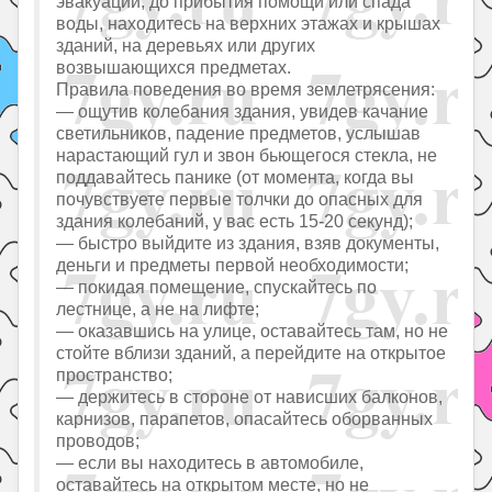
эвакуации, до прибытия помощи или спада
воды, находитесь на верхних этажах и крышах
зданий, на деревьях или других
возвышающихся предметах.
Правила поведения во время землетрясения:
— ощутив колебания здания, увидев качание
светильников, падение предметов, услышав
нарастающий гул и звон бьющегося стекла, не
поддавайтесь панике (от момента, когда вы
почувствуете первые толчки до опасных для
здания колебаний, у вас есть 15-20 секунд);
— быстро выйдите из здания, взяв документы,
деньги и предметы первой необходимости;
— покидая помещение, спускайтесь по
лестнице, а не на лифте;
— оказавшись на улице, оставайтесь там, но не
стойте вблизи зданий, а перейдите на открытое
пространство;
— держитесь в стороне от нависших балконов,
карнизов, парапетов, опасайтесь оборванных
проводов;
— если вы находитесь в автомобиле,
оставайтесь на открытом месте, но не