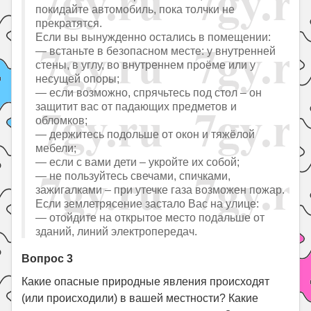
покидайте автомобиль, пока толчки не
прекратятся.
Если вы вынужденно остались в помещении:
— встаньте в безопасном месте: у внутренней
стены, в углу, во внутреннем проёме или у
несущей опоры;
— если возможно, спрячьтесь под стол – он
защитит вас от падающих предметов и
обломков;
— держитесь подольше от окон и тяжёлой
мебели;
— если с вами дети – укройте их собой;
— не пользуйтесь свечами, спичками,
зажигалками – при утечке газа возможен пожар.
Если землетрясение застало Вас на улице:
— отойдите на открытое место подальше от
зданий, линий электропередач.
Вопрос 3
Какие опасные природные явления происходят
(или происходили) в вашей местности? Какие