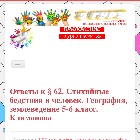
ПРИЛОЖЕНИЕ
ГДЗ 7 ГУРУ >>
Включить/
выключить
навигацию
Главная
Ответы к § 62. Стихийные
Книги
бедствия и человек. География,
Рукоделие
землеведение 5-6 класс,
Подготовка к школе
Климанова
Уроки
ГДЗ