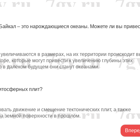
о Байкал – это нарождающиеся океаны. Можете ли вы приве
 увеличиваются в размерах, на их территории происходит 
оре, которые могут привести к увеличению глубины этих
о в далёком будущем они станут океанами.
литосферных плит?
вать движение и смещение тектонических плит, а также
а земной поверхности в прошлом.
Впере