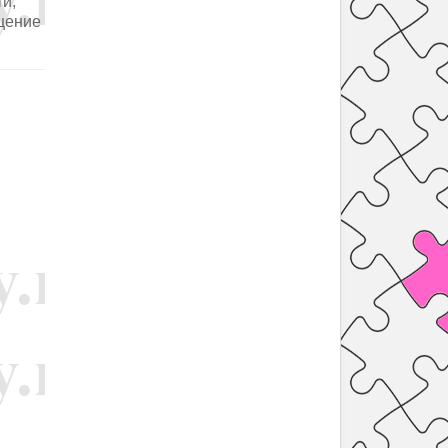
и,
ещение