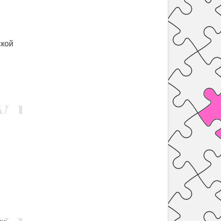
ской
.