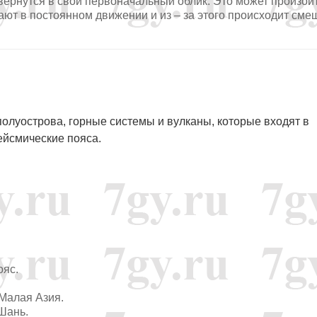
вернутся в свой первоначальный облик. Это может произойт
ают в постоянном движении и из – за этого происходит см
полуострова, горные системы и вулканы, которые входят в
ейсмические пояса.
ояс.
Малая Азия.
Шань.