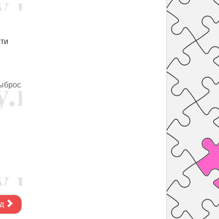
сти
выброс
д