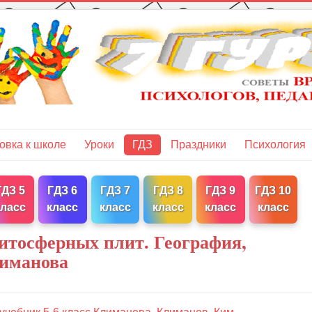
овка к школе
Уроки
ГДЗ
Праздники
Психология
ГДЗ 5
ГДЗ 6
ГДЗ 7
ГДЗ 8
ГДЗ 9
ГДЗ 10
класс
класс
класс
класс
класс
класс
литосферных плит. География,
лиманова