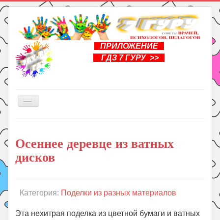
ПРИЛОЖЕНИЕ
ГДЗ 7 ГУРУ >>
Включить/
выключить
навигацию
Главная
Осеннее деревце из ватных
Книги
дисков
Рукоделие
Подготовка к школе
Уроки
Категория:
Поделки из разных материалов
ГДЗ
Эта нехитрая поделка из цветной бумаги и ватных