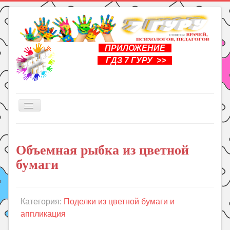
ПРИЛОЖЕНИЕ
ГДЗ 7 ГУРУ >>
Включить/
выключить
навигацию
Главная
Объемная рыбка из цветной
Книги
бумаги
Рукоделие
Подготовка к школе
Уроки
Категория:
Поделки из цветной бумаги и
аппликация
ГДЗ