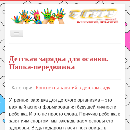
Включить/
выключить
навигацию
Главная
Детская зарядка для осанки.
Книги
Папка-передвижка
Рукоделие
Подготовка к школе
Уроки
Категория:
Конспекты занятий в детском саду
ГДЗ
Утренняя зарядка для детского организма – это
Праздники
важный аспект формирования будущей личности
ребенка. И это не просто слова. Приучив ребенка к
Психология
занятиям спортом, мы закладываем основы его
Летом!
здоровья. Ведь недаром гласит пословица: в