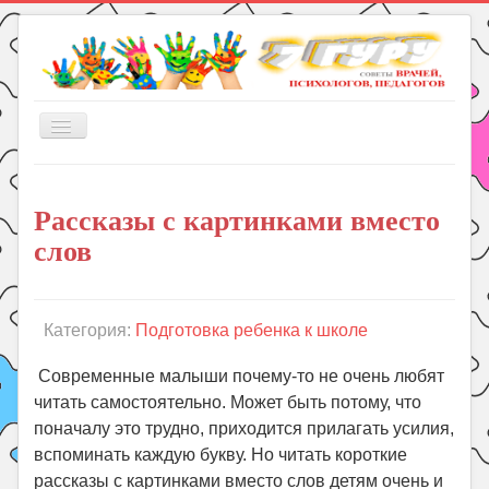
Включить/
выключить
навигацию
Главная
Рассказы с картинками вместо
Книги
слов
Рукоделие
Подготовка к школе
Уроки
Категория:
Подготовка ребенка к школе
ГДЗ
Современные малыши почему-то не очень любят
Праздники
читать самостоятельно. Может быть потому, что
поначалу это трудно, приходится прилагать усилия,
Психология
вспоминать каждую букву. Но читать короткие
Летом!
рассказы с картинками вместо слов детям очень и