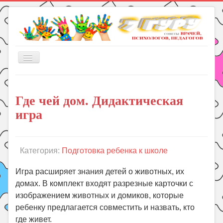
Включить/
выключить
навигацию
Главная
Где чей дом. Дидактическая
Книги
игра
Рукоделие
Подготовка к школе
Уроки
Категория:
Подготовка ребенка к школе
ГДЗ
Игра расширяет знания детей о животных, их
Праздники
домах. В комплект входят разрезные карточки с
изображением животных и домиков, которые
Психология
ребенку предлагается совместить и назвать, кто
Летом!
где живет.