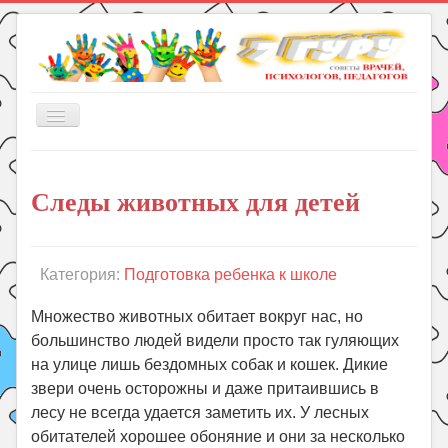
Включить/
выключить
навигацию
Главная
Следы животных для детей
Книги
Рукоделие
Подготовка к школе
Категория:
Подготовка ребенка к школе
Уроки
Множество животных обитает вокруг нас, но
ГДЗ
большинство людей видели просто так гуляющих
на улице лишь бездомных собак и кошек. Дикие
Праздники
звери очень осторожны и даже притаившись в
Психология
лесу не всегда удается заметить их. У лесных
Летом!
обитателей хорошее обоняние и они за несколько