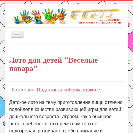
Включить/
выключить
навигацию
Главная
Лото для детей "Веселые
Книги
повара"
Рукоделие
Подготовка к школе
Уроки
Категория:
Подготовка ребенка к школе
ГДЗ
Детское лото на тему приготовления пищи отлично
Праздники
подойдет в качестве развивающей игры для детей
дошкольного возраста. Играем, как в обычное
Психология
лото, а ребенок в это время сам того не
Летом!
подозревая, развивает в себе внимание и