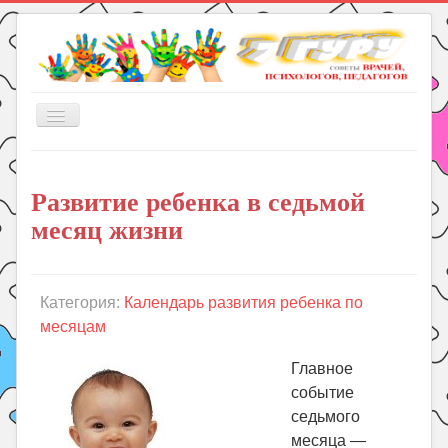
Включить/
выключить
навигацию
Главная
Развитие ребенка в седьмой
Книги
месяц жизни
Рукоделие
Подготовка к школе
Уроки
Категория:
Календарь развития ребенка по
месяцам
ГДЗ
Праздники
Главное
событие
Психология
седьмого
Летом!
месяца —