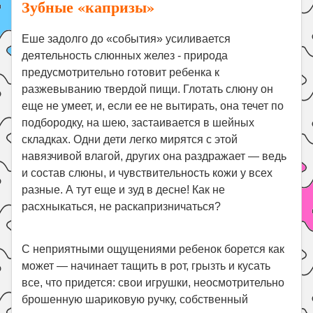
Зубные «капризы»
Еше задолго до «события» усиливается
деятельность слюнных желез - природа
предусмотрительно готовит ребенка к
разжевыванию твердой пищи. Глотать слюну он
еще не умеет, и, если ее не вытирать, она течет по
подбородку, на шею, застаивается в шейных
складках. Одни дети легко мирятся с этой
навязчивой влагой, других она раздражает — ведь
и состав слюны, и чувствительность кожи у всех
разные. А тут еще и зуд в десне! Как не
расхныкаться, не раскапризничаться?
Портал о здоровье
www.7gy.ru
С неприятными ощущениями ребенок борется как
может — начинает тащить в рот, грызть и кусать
все, что придется: свои игрушки, неосмотрительно
брошенную шариковую ручку, собственный