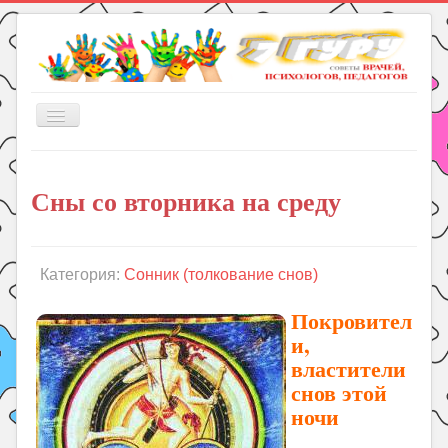
Включить/
выключить
навигацию
Главная
Сны со вторника на среду
Книги
Рукоделие
Подготовка к школе
Категория:
Сонник (толкование снов)
Уроки
Покровител
ГДЗ
и,
властители
Праздники
снов этой
Психология
ночи
Летом!