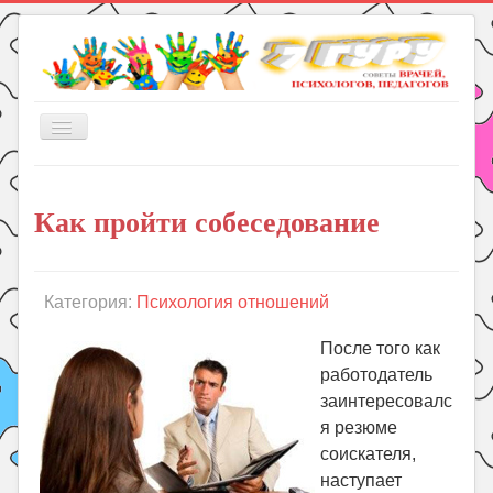
Включить/
выключить
навигацию
Главная
Как пройти собеседование
Книги
Рукоделие
Подготовка к школе
Категория:
Психология отношений
Уроки
После того как
ГДЗ
работодатель
заинтересовалс
Праздники
я резюме
Психология
соискателя,
Летом!
наступает