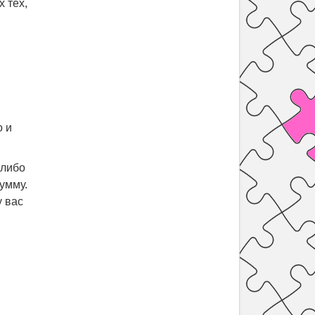
х тех,
о и
-либо
умму.
у вас