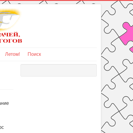
Летом!
Поиск
ание
рс