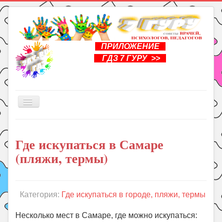
ПРИЛОЖЕНИЕ
ГДЗ 7 ГУРУ >>
Включить/
выключить
навигацию
Главная
Где искупаться в Самаре
Книги
(пляжи, термы)
Рукоделие
Подготовка к школе
Уроки
Категория:
Где искупаться в городе, пляжи, термы
ГДЗ
Несколько мест в Самаре, где можно искупаться: