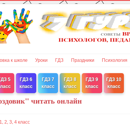
овка к школе
Уроки
ГДЗ
Праздники
Психология
ГДЗ 5
ГДЗ 6
ГДЗ 7
ГДЗ 8
ГДЗ 9
ГДЗ 10
класс
класс
класс
класс
класс
класс
здовик" читать онлайн
 2, 3, 4 класс