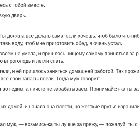
есь с тобой вместе.
зкую дверь.
Ты должна все делать сама, если хочешь, чтоб было что-ни
тавь воду, чтоб мне приготовить обед, я очень устал.
совсем не умела, и пришлось нищему самому приняться за р
о впроголодь и легли спать.
остели, и ей пришлось заняться домашней работой. Так прож
 все свои запасы поели. Тогда муж говорит:
ы вот едим, а ничего не зарабатываем. Принимайся-ка ты за
их домой, и начала она плести, но жесткие прутья изранил
азал муж, — возьмись-ка ты лучше за пряжу, — пожалуй, ты с