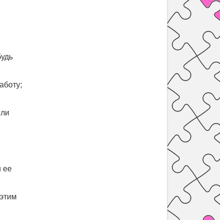
будь
аботу;
или
и ее
 этим