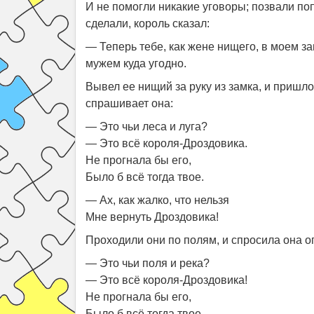
И не помогли никакие уговоры; позвали поп
сделали, король сказал:
— Теперь тебе, как жене нищего, в моем з
мужем куда угодно.
Вывел ее нищий за руку из замка, и пришло
спрашивает она:
— Это чьи леса и луга?
— Это всё короля-Дроздовика.
Не прогнала бы его,
Было б всё тогда твое.
— Ах, как жалко, что нельзя
Мне вернуть Дроздовика!
Проходили они по полям, и спросила она о
— Это чьи поля и река?
— Это всё короля-Дроздовика!
Не прогнала бы его,
Было б всё тогда твое.