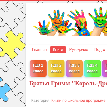
Главная
Книги
Рукоделие
Подгот
ГДЗ 1
ГДЗ 2
ГДЗ 3
ГДЗ 4
класс
класс
класс
класс
Братья Гримм "Король-Дро
Категория:
Книги по школьной программе 1,