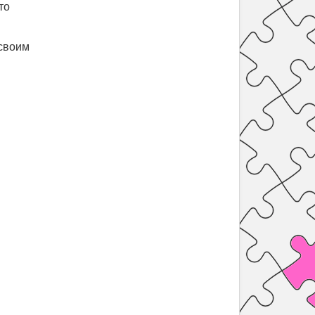
то
 своим