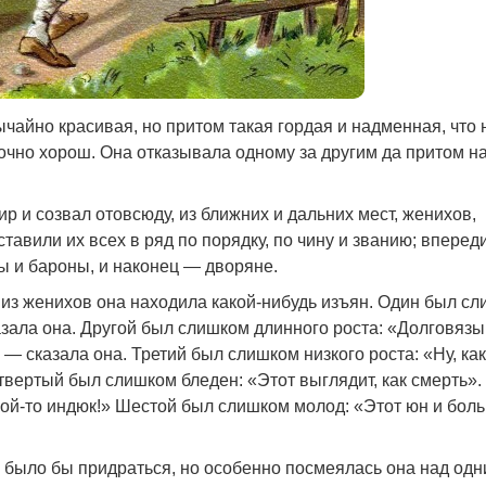
чайно красивая, но притом такая гордая и надменная, что 
точно хорош. Она отказывала одному за другим да притом н
р и созвал отовсюду, из ближних и дальних мест, женихов,
ставили их всех в ряд по порядку, по чину и званию; вперед
фы и бароны, и наконец — дворяне.
 из женихов она находила какой-нибудь изъян. Один был с
казала она. Другой был слишком длинного роста: «Долговязы
 — сказала она. Третий был слишком низкого роста: «Ну, ка
твертый был слишком бледен: «Этот выглядит, как смерть».
ой-то индюк!» Шестой был слишком молод: «Этот юн и бол
о было бы придраться, но особенно посмеялась она над од