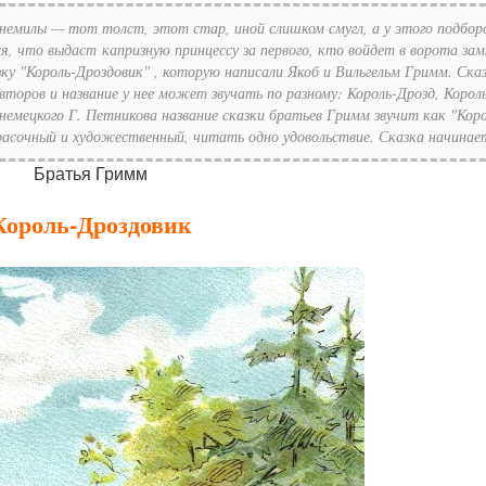
 немилы — тот толст, этот стар, иной слишком смугл, а у этого подбор
ся, что выдаст капризную принцессу за первого, кто войдет в ворота зам
ку "Король-Дроздовик" , которую написали Якоб и Вильгельм Гримм. Ска
второв и название у нее может звучать по разному: Король-Дрозд, Корол
 немецкого Г. Петникова название сказки братьев Гримм звучит как "Коро
расочный и художественный, читать одно удовольствие. Сказка начинает
Братья Гримм
Король-Дроздовик