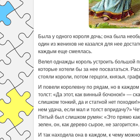
Была у одного короля дочь; она была необы
один из женихов не казался для нее доста
каждым еще смеялась.
Велел однажды король устроить большой пи
которые хотели бы за нее посвататься. Рас
стояли короли, потом герцоги, князья, гра
И повели королевну по рядам, но в каждом
толст: «Да этот, как винный бочонок!» — с
слишком тонкий, да и статной нет походки!»
нем удача, если мал и толст впридачу?» Че
Пятый был слишком румян: «Это прямо как
зелен, он, как дерево сырое, не загорится».
И так находила она в каждом, к чему можн