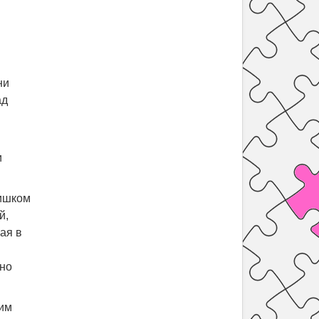
ни
ад
и
лишком
й,
кая в
ьно
ним