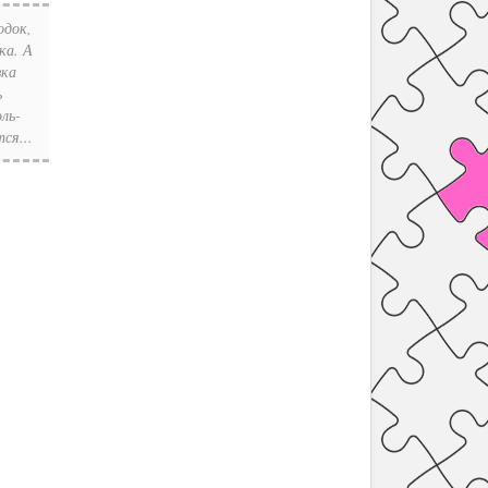
одок,
ка. А
зка
ь
ль-
ся...