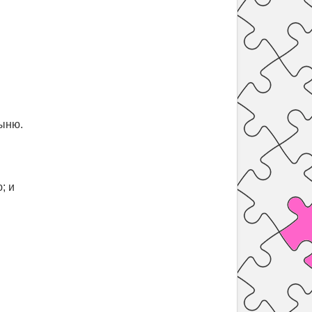
тыню.
; и