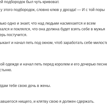
ей подбородок был чуть кривоват.
у этого подбородок, словно клюв у дрозда! — И с той поры
лько одно и знает, что над людьми насмехается и всем
ался и поклялся, что она должна будет взять себе в мужья
ерь постучится.
ыкант и начал петь под окном, чтоб заработать себе милос
ой одежде и начал петь перед королем и его дочерью песню
остыню.
тдам тебе свою дочь в жены.
павшегося нищего, и клятву свою я должен сдержать.