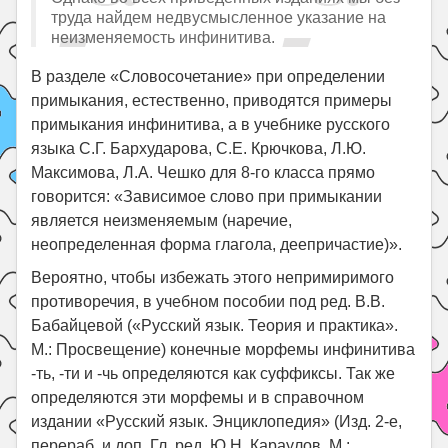
труда найдем недвусмысленное указание на
неизменяемость инфинитива.
В разделе «Словосочетание» при определении
примыкания, естественно, приводятся примеры
примыкания инфинитива, а в учебнике русского
языка С.Г. Бархударова, С.Е. Крючкова, Л.Ю.
Максимова, Л.А. Чешко для 8-го класса прямо
говорится: «Зависимое слово при примыкании
является неизменяемым (наречие,
неопределенная форма глагола, деепричастие)».
Вероятно, чтобы избежать этого непримиримого
противоречия, в учебном пособии под ред. В.В.
Бабайцевой («Русский язык. Теория и практика».
М.: Просвещение) конечные морфемы инфинитива
-ть, -ти и -чь определяются как суффиксы. Так же
определяются эти морфемы и в справочном
издании «Русский язык. Энциклопедия» (Изд. 2-е,
перераб. и доп. Гл. ред. Ю.Н. Караулов. М.: