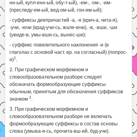
нн-ый, купл-енн-ый, обу-т-ый), -ем-, -ом-, -им-
(преследу-ем-ый, вед-ом-ый, гон-им-ый);
- суффиксы деепричастий -а, -я (крич-а, чита-я),
-учи, -ючи (крад-учи-сь, жале-ючи), -в, -вши, -ши
(увиде-в, умы-вши-сь, вынес-ши);
- суффикс повелительного наклонения -и (в
глаголах с основой наст. вр. на согласный) (попрос-
2
и)
.
2. При графическом морфемном и
словообразовательном разборе следует
обозначать формообразующие суффиксы
обычным, принятым для обозначения суффиксов
3
значком
.
3. При графическом морфемном и
словообразовательном разборе не включать
формообразующие суффиксы в состав основы
слова (умыва-я-сь, прочита-вш-ий, буд-учи).