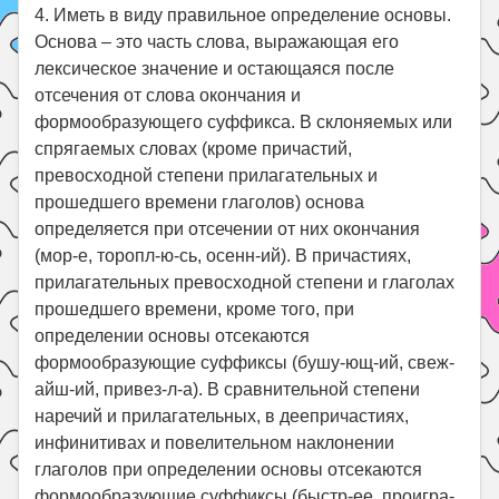
4. Иметь в виду правильное определение основы.
Основа – это часть слова, выражающая его
лексическое значение и остающаяся после
отсечения от слова окончания и
формообразующего суффикса. В склоняемых или
спрягаемых словах (кроме причастий,
превосходной степени прилагательных и
прошедшего времени глаголов) основа
определяется при отсечении от них окончания
(мор-е, торопл-ю-сь, осенн-ий). В причастиях,
прилагательных превосходной степени и глаголах
прошедшего времени, кроме того, при
определении основы отсекаются
формообразующие суффиксы (бушу-ющ-ий, свеж-
айш-ий, привез-л-а). В сравнительной степени
наречий и прилагательных, в деепричастиях,
инфинитивах и повелительном наклонении
глаголов при определении основы отсекаются
формообразующие суффиксы (быстр-ее, проигра-