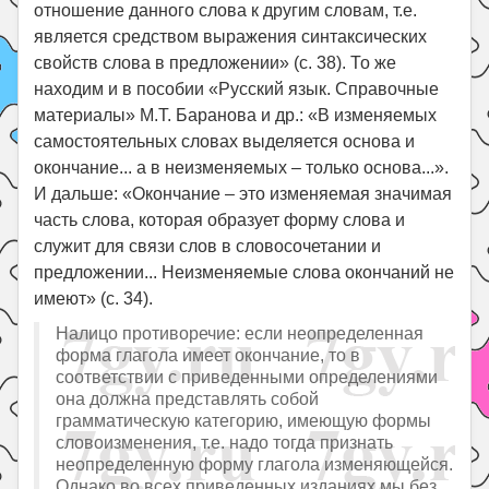
отношение данного слова к другим словам, т.е.
является средством выражения синтаксических
свойств слова в предложении» (с. 38). То же
находим и в пособии «Русский язык. Справочные
материалы» М.Т. Баранова и др.: «В изменяемых
самостоятельных словах выделяется основа и
окончание... а в неизменяемых – только основа...».
И дальше: «Окончание – это изменяемая значимая
часть слова, которая образует форму слова и
служит для связи слов в словосочетании и
предложении... Неизменяемые слова окончаний не
имеют» (с. 34).
Налицо противоречие: если неопределенная
форма глагола имеет окончание, то в
соответствии с приведенными определениями
она должна представлять собой
грамматическую категорию, имеющую формы
словоизменения, т.е. надо тогда признать
неопределенную форму глагола изменяющейся.
Однако во всех приведенных изданиях мы без