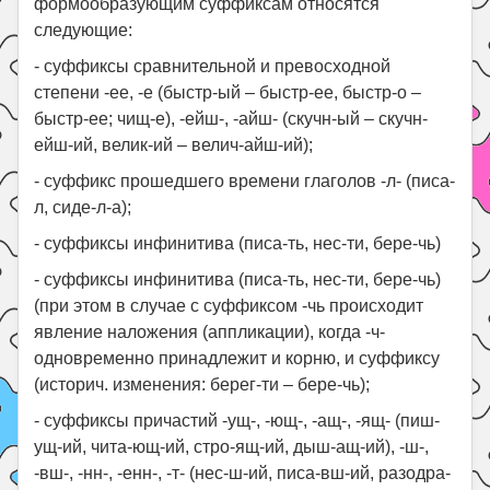
формообразующим суффиксам относятся
следующие:
- суффиксы сравнительной и превосходной
степени -ее, -е (быстр-ый – быстр-ее, быстр-о –
быстр-ее; чищ-е), -ейш-, -айш- (скучн-ый – скучн-
ейш-ий, велик-ий – велич-айш-ий);
- суффикс прошедшего времени глаголов -л- (писа-
л, сиде-л-а);
- суффиксы инфинитива (писа-ть, нес-ти, бере-чь)
- суффиксы инфинитива (писа-ть, нес-ти, бере-чь)
(при этом в случае с суффиксом -чь происходит
явление наложения (аппликации), когда -ч-
одновременно принадлежит и корню, и суффиксу
(историч. изменения: берег-ти – бере-чь);
- суффиксы причастий -ущ-, -ющ-, -ащ-, -ящ- (пиш-
ущ-ий, чита-ющ-ий, стро-ящ-ий, дыш-ащ-ий), -ш-,
-вш-, -нн-, -енн-, -т- (нес-ш-ий, писа-вш-ий, разодра-