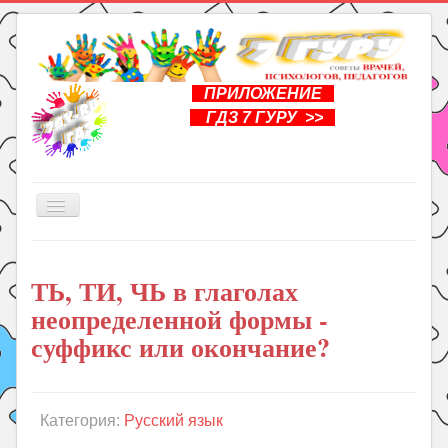
ПРИЛОЖЕНИЕ
ГДЗ 7 ГУРУ >>
Включить/
выключить
навигацию
Главная
ТЬ, ТИ, ЧЬ в глаголах
Книги
неопределенной формы -
Рукоделие
суффикс или окончание?
Подготовка к школе
Уроки
Категория:
Русский язык
ГДЗ