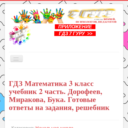
ПРИЛОЖЕНИЕ
ГДЗ 7 ГУРУ >>
Включить/
выключить
навигацию
Главная
ГДЗ Математика 3 класс
Книги
учебник 2 часть. Дорофеев,
Рукоделие
Миракова, Бука. Готовые
Подготовка к школе
ответы на задания, решебник
Уроки
ГДЗ