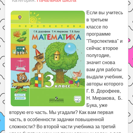
Категория:
Начальная школа
Праздники
Психология
Если вы учитесь
в третьем
Летом!
классе по
Поиск
программе
"Перспектива" и
сейчас второе
полугодие,
значит снова
вам для работы
выдали учебник,
авторы которого
Г. В. Дорофеев,
Н. Миракова, Б.
Бука, уже
вторую его часть. Мы угадали? Как вам первая
часть, в особенности задачки повышенной
сложности? Во второй части учебника за третий