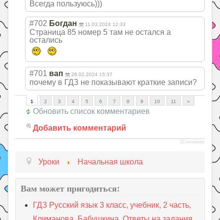
Всегда пользуюсь)))
#702
Богдан
11.03.2024 12:33
Страница 85 номер 5 там не остался а
остались
#701
вап
29.02.2024 15:37
почему в ГДЗ не показывают краткие записи?
1
2
3
4
5
6
7
8
9
10
11
»
Обновить список комментариев
Добавить комментарий
JComments
Уроки
Начальная школа
Вам может пригодиться:
ГДЗ Русский язык 3 класс, учебник, 2 часть,
Климанова, Бабушкина. Ответы на задания