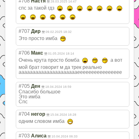
#708
Настя
28.03.2025 14:47
спс за такой гдз
#707
Дир
09.02.2025 18:32
Это просто имба
#706
Макс
01.05.2024 18:14
Очень крута просто бомба
а вот
мой брат говорит м да трек реально
ааааааааааааааа
ааааааеееееееее
еееееее
#705
Ден
18.04.2024 16:59
Спасибо большое
Это имба
Спс
#704
негор
15.04.2024 16:28
одним словом имба
#703
Алиса
10.04.2024 06:33