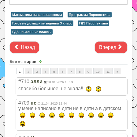
Математика начальная школа
Программа Перспектива
Готовые домашние задания 3 класс
ГДЗ Перспектива
ГДЗ начальные классы
Назад
Вперед
Комментарии
1
2
3
4
5
6
7
8
9
10
11
»
#710
элли
28.01.2026 16:59
спасибо большое, не знала!!
#709
пс
21.04.2025 12:44
у меня написано в дети не в дети а в детском