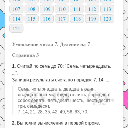
107
108
109
110
111
112
113
114
115
116
117
118
119
120
121
Умножение числа 7. Деление на 7
Страница 3
1.
Считай по семь до 70: "Семь, четырнадцать,
...".
Запиши результаты счета по порядку: 7, 14, ... .
Семь, четырнадцать, двадцать один,
двадцать восемь, тридцать пять, сорок два,
сорок девять, пятьдесят шесть, шестьдесят
три, семьдесят.
7, 14, 21, 28, 35, 42, 49, 56, 63, 70.
2.
Выполни вычисления в первой строке.