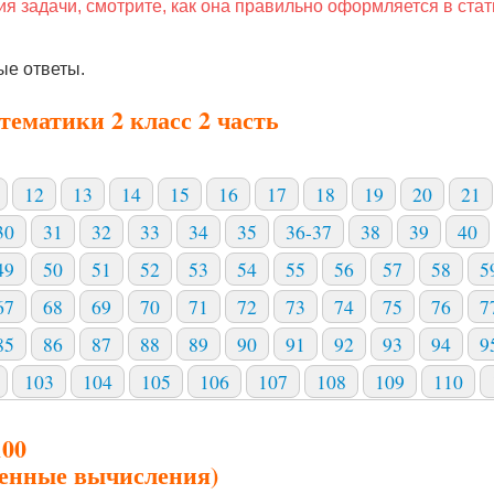
ия задачи, смотрите, как она правильно оформляется в стат
ые ответы.
тематики 2 класс 2 часть
12
13
14
15
16
17
18
19
20
21
30
31
32
33
34
35
36-37
38
39
40
49
50
51
52
53
54
55
56
57
58
5
67
68
69
70
71
72
73
74
75
76
7
85
86
87
88
89
90
91
92
93
94
9
103
104
105
106
107
108
109
110
100
енные вычисления)