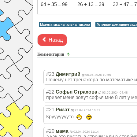
64 + 35 = 99 26 + 13 = 39 32 + 47 = 
Математика начальная школа
Готовые домашние зада
Назад
Комментарии
#23
Димитрий
06.04.2026 19:55
Почему нет тренажёра по математике и 
#22
Софья Страхова
03.05.2024 04:48
привет меня зовут софья мне 8 лет у м
#21
Ризат
23.04.2024 10:32
Круууууууто
#20
мама
02.04.2024 11:14
а как это писать в строчку или в столбик