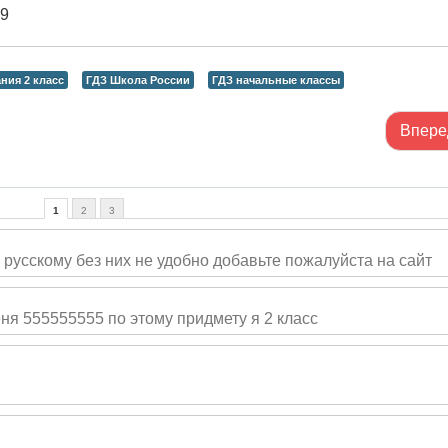
79
ния 2 класс
ГДЗ Школа России
ГДЗ начальные классы
Впере
1
2
3
русскому без них не удобно добавьте пожалуйста на сайт
еня 555555555 по этому придмету я 2 класс