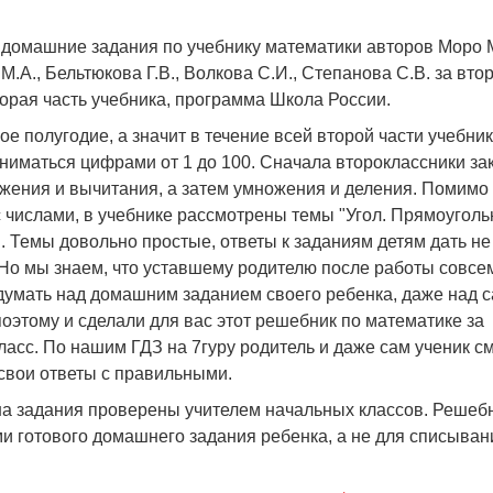
 домашние задания по учебнику математики авторов Моро М
М.А., Бельтюкова Г.В., Волкова С.И., Степанова С.В. за вто
торая часть учебника, программа Школа России.
ое полугодие, а значит в течение всей второй части учебник
ниматься цифрами от 1 до 100. Сначала второклассники за
жения и вычитания, а затем умножения и деления. Помимо
 числами, в учебнике рассмотрены темы "Угол. Прямоуголь
. Темы довольно простые, ответы к заданиям детям дать не
Но мы знаем, что уставшему родителю после работы совсе
 думать над домашним заданием своего ребенка, даже над 
поэтому и сделали для вас этот решебник по математике за
ласс. По нашим ГДЗ на 7гуру родитель и даже сам ученик с
свои ответы с правильными.
на задания проверены учителем начальных классов. Решеб
и готового домашнего задания ребенка, а не для списыван