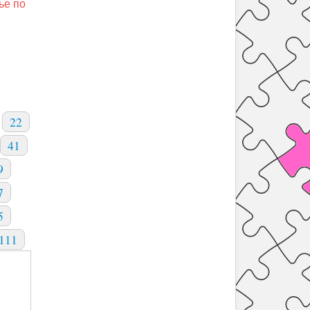
ье по
22
41
9
7
5
111