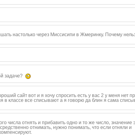
ешать настолько через Миссисипи в Жмеринку. Почему нель
5й задаче?
ороший сайт вот и я хочу спросить есть у вас 2 у меня нет п
еня в классе все списывают а я говорю да блин я сама спис
ого числа отнять и прибавить одно и то же число, значение 
осредственно отнимать, нужно понимать, что если отняли и
 компенсируют.