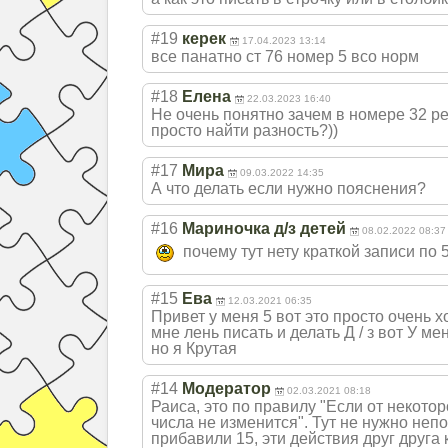
#19
керек
17.04.2023 13:14
все панатно ст 76 номер 5 всо норм
#18
Елена
22.03.2023 16:40
Не очень понятно зачем в номере 32 р
просто найти разность?))
#17
Мира
09.03.2022 14:35
А что делать если нужно пояснения?
#16
Мариночка д/з детей
08.02.2022 08:37
почему тут нету краткой записи по 
#15
Ева
12.03.2021 06:35
Привет у меня 5 вот это просто очень х
мне лень писать и делать Д / з вот У м
но я Крутая
#14
Модератор
02.03.2021 08:18
Раиса, это по правилу "Если от некотор
числа не изменится". Тут не нужно неп
прибавили 15, эти действия друг друга