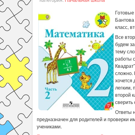
Категория:
Начальная школа
Готовые
Бантова 
класс, в
Все втор
будем за
тему сло
работы с
Квадрат"
сложно. 
хочется
легким, 
второй к
сверить 
Ответы 
предназначен для родителей и проверки им
учениками.