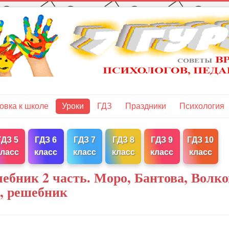
овка к школе
Уроки
ГДЗ
Праздники
Психология
ГДЗ 5
ГДЗ 6
ГДЗ 7
ГДЗ 8
ГДЗ 9
ГДЗ 10
класс
класс
класс
класс
класс
класс
ебник 2 часть. Моро, Бантова, Волко
я, решебник