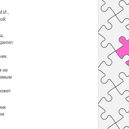
.И.,
рой
а,
крепят
ник.
м не
самым
может
ник
ия