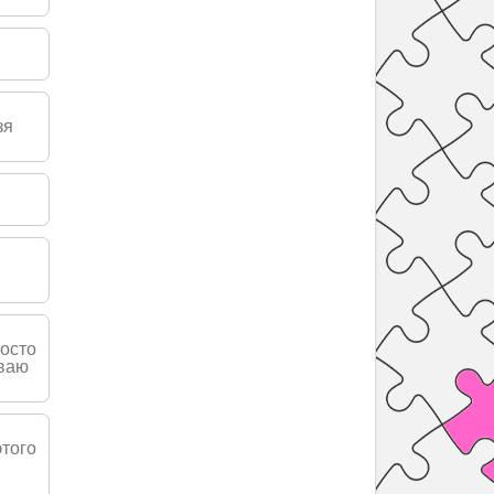
зя
росто
ываю
этого