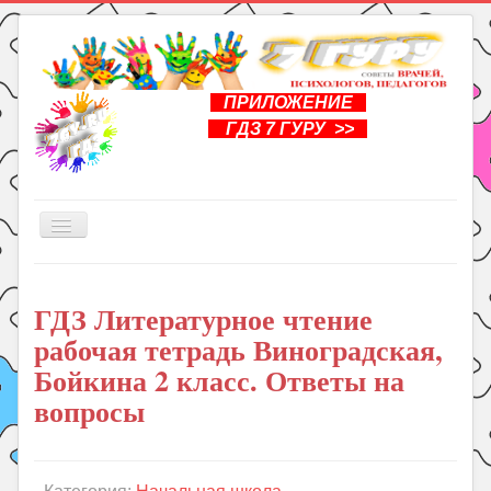
ПРИЛОЖЕНИЕ
ГДЗ 7 ГУРУ >>
Включить/
выключить
навигацию
Главная
ГДЗ Литературное чтение
Книги
рабочая тетрадь Виноградская,
Рукоделие
Бойкина 2 класс. Ответы на
Подготовка к школе
вопросы
Уроки
ГДЗ