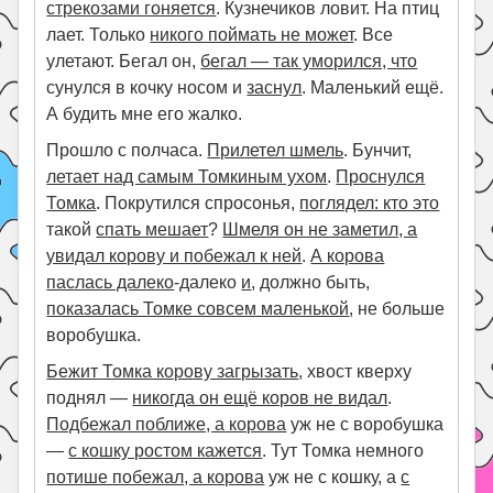
стрекозами гоняется
. Кузнечиков ловит. На птиц
лает. Только
никого поймать не может
. Все
улетают. Бегал он,
бегал — так уморился, что
сунулся в кочку носом и
заснул
. Маленький ещё.
А будить мне его жалко.
Прошло с полчаса.
Прилетел шмель
. Бунчит,
летает над самым Томкиным ухом
.
Проснулся
Томка
. Покрутился спросонья,
поглядел: кто это
такой
спать мешает
?
Шмеля он не заметил, а
увидал корову и побежал к ней
.
А корова
паслась далеко
-далеко
и
, должно быть,
показалась Томке совсем маленькой
, не больше
воробушка.
Бежит Томка корову загрызать
, хвост кверху
поднял —
никогда он ещё коров не видал
.
Подбежал поближе, а корова
уж не с воробушка
—
с кошку ростом кажется
. Тут Томка немного
потише побежал, а корова
уж не с кошку, а
с