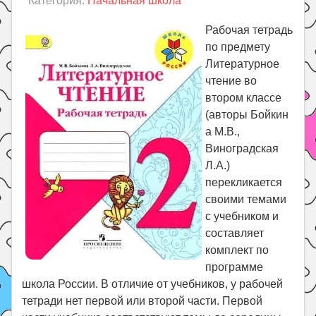
Категория:
Начальная школа
Праздники
Психология
Рабочая тетрадь
по предмету
Летом!
Литературное
Поиск
чтение во
втором классе
(авторы Бойкин
а М.В.,
Виноградская
Л.А.)
перекликается
своими темами
с учебником и
составляет
комплект по
программе
школа России. В отличие от учебников, у рабочей
тетради нет первой или второй части. Первой