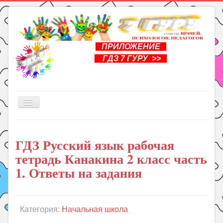
ПРИЛОЖЕНИЕ
ГДЗ 7 ГУРУ >>
Включить/
выключить
навигацию
Главная
ГДЗ Русский язык рабочая
Книги
тетрадь Канакина 2 класс часть
Рукоделие
1. Ответы на задания
Подготовка к школе
Уроки
Категория:
Начальная школа
ГДЗ