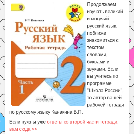
Праздники
Продолжаем
изучать великий
Психология
и могучий
Летом!
русский язык,
Поиск
поближе
знакомиться с
текстом,
словами,
буквами и
звуками. Если
вы учитесь по
программе
"Школа России",
то автор вашей
рабочей тетради
по русскому языку Канакина В.П.
Если нужны уже
ответы ко второй части тетради,
вам сюда >>