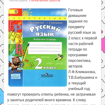
Категория:
Начальная школа
Праздники
Психология
Готовые
домашние
Летом!
задания по
Поиск
предмету
русский язык за
2 класс к первой
части рабочей
тетради по
программе
перспектива,
авторов
Л.Ф.Климанова,
Т.В.Бабушкина н
а текущий
учебный год
помогут проверить ответы ребенка, не затрачивая
у занятых родителей много времени. К слову