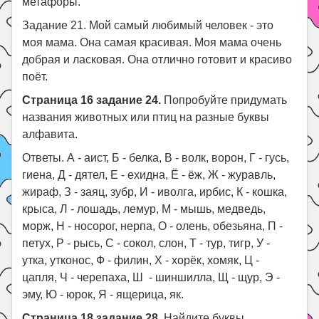
метафоры.
Задание 21. Мой самый любимый человек - это
моя мама. Она самая красивая. Моя мама очень
добрая и ласковая. Она отлично готовит и красиво
поёт.
Страница 16 задание 24.
Попробуйте придумать
названия животных или птиц на разные буквы
алфавита.
Ответы. А - аист, Б - белка, В - волк, ворон, Г - гусь,
гиена, Д - дятел, Е - ехидна, Ё - ёж, Ж - журавль,
жираф, З - заяц, зубр, И - иволга, ирбис, К - кошка,
крыса, Л - лошадь, лемур, М - мышь, медведь,
морж, Н - носорог, нерпа, О - олень, обезьяна, П -
петух, Р - рысь, С - сокол, слон, Т - тур, тигр, У -
утка, утконос, Ф - филин, Х - хорёк, хомяк, Ц -
цапля, Ч - черепаха, Ш - шиншилла, Щ - щур, Э -
эму, Ю - юрок, Я - ящерица, як.
Страница 18 задание 28.
Найдите буквы