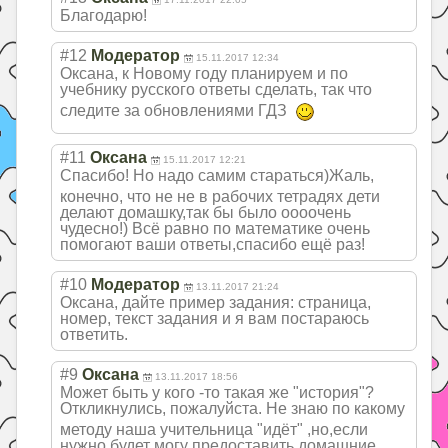
Благодарю!
#12
Модератор
15.11.2017 12:34
Оксана, к Новому году планируем и по
учебнику русского ответы сделать, так что
следите за обновлениями ГДЗ
#11
Оксана
15.11.2017 12:21
Спасибо! Но надо самим стараться)Жаль,
конечно, что не не в рабочих тетрадях дети
делают домашку,так бы было оооочень
чудесно!) Всё равно по математике очень
помогают ваши ответы,спасибо ещё раз!
#10
Модератор
13.11.2017 21:24
Оксана, дайте пример задания: страница,
номер, текст задания и я вам постараюсь
ответить.
#9
Оксана
13.11.2017 18:56
Может быть у кого -то такая же "история"?
Откли
кнулись, пожалуйста. Не знаю по какому
методу наша учительница "идёт" ,но,если
нужно будет могу предоставить домашние