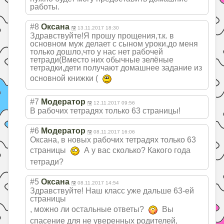
работы.
#8
Оксана
13.11.2017 18:30
Здравствуйте!Я прошу прощения,т.к. в
основном муж делает с сыном уроки,до меня
только дошло,что у нас нет рабочей
тетради(Вместо них обычные зелёные
тетрадки,дети получают домашнее задание из
основной книжки (
#7
Модератор
12.11.2017 09:56
В рабочих тетрадях только 63 страницы!
#6
Модератор
08.11.2017 16:06
Оксана, в новых рабочих тетрадях только 63
страницы
А у вас сколько? Какого года
тетради?
#5
Оксана
08.11.2017 14:54
Здравствуйте! Наш класс уже дальше 63-ей
страницы
, можно ли остальные ответы?
Вы
спасение для не уверенных родителей,