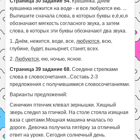
Страница 30 задание 54.
Кувшинка. Днём
кувшинка нежится на воде - и все любуются ею. ...
Выпишите сначала слова, в которых буквы е,ё,ю,я
обозначают мягкость согласного звука, а затем
слова, в которых эти буквы обозначают два звука.
1. Днём, нежится, воде, все,
любуются
, всю,
глубине, будет, вынырнет, станет, всех.
2.
Любуются
, ею, ночью, ясное.
Страница 39 задание 68.
Соедини стрелками
слова в словосочетания...Составь 2-3
предложения с получившимися словосочетаниями.
Варианты предложений:
Синичкин птенчик клевал зернышки. Хищный
зверь следил за птичкой. На столе стояла изящная
ваза с цветами.Мощная машина мчалась по
дороге. Девочка получила пятёрку за отличный
ответ на уроке. Сегодня солнечный день.