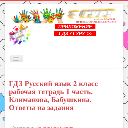
ПРИЛОЖЕНИЕ
ГДЗ 7 ГУРУ >>
Включить/
выключить
навигацию
Главная
ГДЗ Русский язык 2 класс
Книги
рабочая тетрадь 1 часть.
Рукоделие
Климанова, Бабушкина.
Подготовка к школе
Ответы на задания
Уроки
ГДЗ