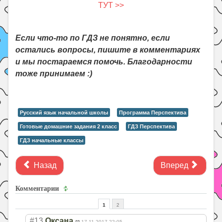
ТУТ >>
Если что-то по ГДЗ не понятно, если
остались вопросы, пишите в комментариях
и мы постараемся помочь. Благодарности
тоже принимаем :)
Русский язык начальной школы
Программа Перспектива
Готовые домашние задания 2 класс
ГДЗ Перспектива
ГДЗ начальные классы
Назад
Вперед
Комментарии
1
2
#13
Оксана
17.11.2017 22:05