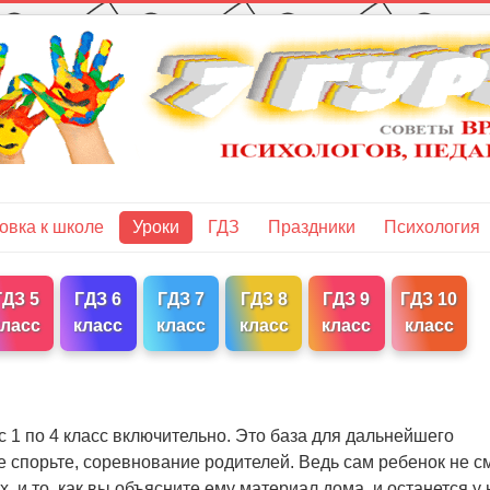
овка к школе
Уроки
ГДЗ
Праздники
Психология
ГДЗ 5
ГДЗ 6
ГДЗ 7
ГДЗ 8
ГДЗ 9
ГДЗ 10
класс
класс
класс
класс
класс
класс
с 1 по 4 класс включительно. Это база для дальнейшего
е спорьте, соревнование родителей. Ведь сам ребенок не с
х, и то, как вы объясните ему материал дома, и останется у 