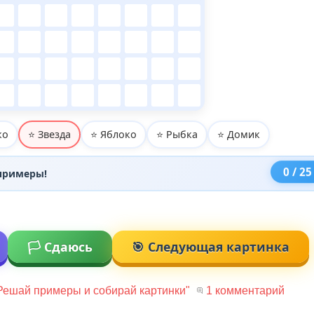
ко
⭐ Звезда
⭐ Яблоко
⭐ Рыбка
⭐ Домик
0 / 25
 примеры!
🏳️ Сдаюсь
🎯 Следующая картинка
Решай примеры и собирай картинки"
1 комментарий