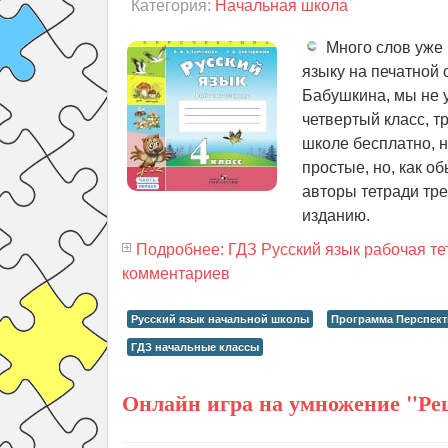
Категория:
Начальная школа
Много слов уже 
языку на печатной
Бабушкина, мы не у
четвертый класс, т
школе бесплатно, н
простые, но, как о
авторы тетради тре
изданию.
Подробнее: ГДЗ Русский язык рабочая те
комментариев
Русский язык начальной школы
Программа Перспект
ГДЗ начальные классы
Онлайн игра на умножение "Ре