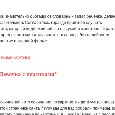
и значительно обогащают словарный запас ребёнка, делаю
разительной. Согласитесь, гораздо приятнее слушать
ика, который ведёт «живой», а не сухой и монотонный разг
вряд ли возьмутся заучивать пословицы без надобности.
анятие в игровой форме.
резные карточки
"Девочка с персиками"
очинений - это сочинения по картине, их дети учатся писат
этой страничке сайта 7 гуру мы для вас собрали примеры, к
ядеть сочинение по картине В.А.Серова "Девочка с персик