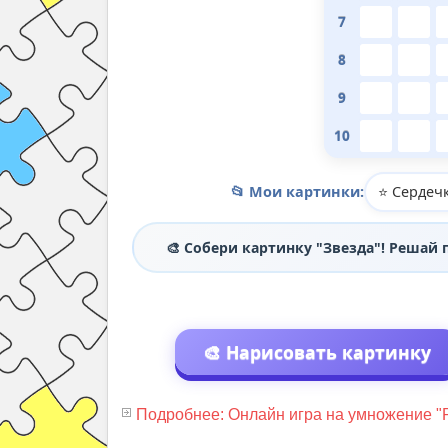
7
8
9
10
📂 Мои картинки:
⭐ Сердеч
🎨 Собери картинку "Звезда"! Решай
🎨 Нарисовать картинку
Подробнее: Онлайн игра на умножение "