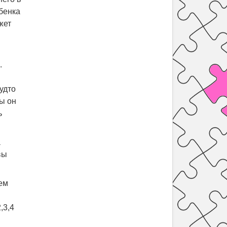
ебенка
жет
.
будто
бы он
ь
а
вы
ем
,3,4