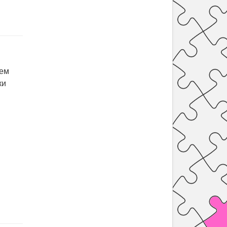
нем
ки