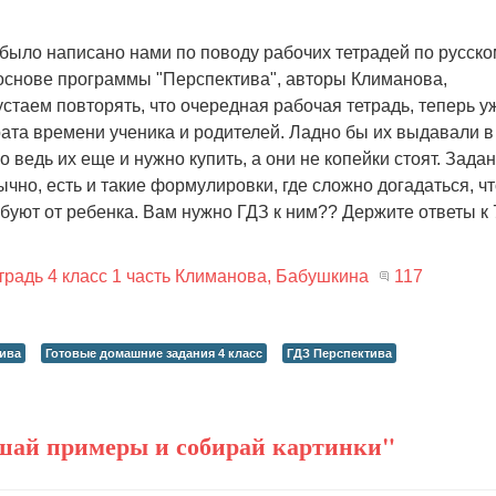
было написано нами по поводу рабочих тетрадей по русско
 основе программы "Перспектива", авторы Климанова,
стаем повторять, что очередная рабочая тетрадь, теперь у
рата времени ученика и родителей. Ладно бы их выдавали в
о ведь их еще и нужно купить, а они не копейки стоят. Зада
бычно, есть и такие формулировки, где сложно догадаться, ч
буют от ребенка. Вам нужно ГДЗ к ним?? Держите ответы к 
традь 4 класс 1 часть Климанова, Бабушкина
117
ива
Готовые домашние задания 4 класс
ГДЗ Перспектива
шай примеры и собирай картинки"