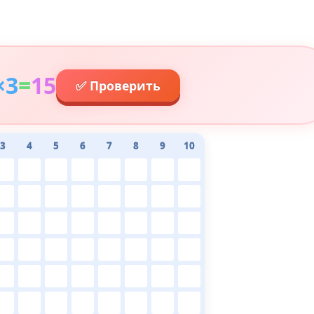
×
3
=
15
✅ Проверить
3
4
5
6
7
8
9
10