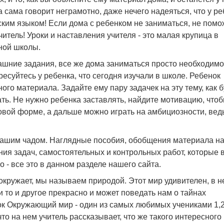
 сама говорит неграмотно, даже нечего надеяться, что у р
ским языком! Если дома с ребенком не заниматься, не помо
тель! Уроки и наставления учителя - это малая крупица в
ной школы.
ашние задания, все же дома заниматься просто необходимо
ресуйтесь у ребенка, что сегодня изучали в школе. Ребенок
ого материала. Задайте ему пару задачек на эту тему, как 
ать. Не нужно ребенка заставлять, найдите мотивацию, что
ровой форме, а дальше можно играть на амбициозности, вед
вашим чадом. Наглядные пособия, обобщения материала н
ия задач, самостоятельных и контрольных работ, которые 
 - все это в данном разделе нашего сайта.
окружает, мы называем природой. Этот мир удивителен, в н
и то и другое прекрасно и может поведать нам о тайнах
к Окружающий мир - один из самых любимых учениками 1,2
что на нем учитель рассказывает, что же такого интересного