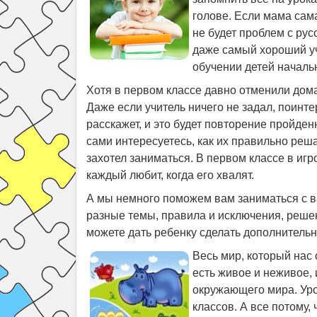
голове. Если мама сама
не будет проблем с рус
даже самый хороший учи
обучении детей началь
Хотя в первом классе давно отменили дом
Даже если учитель ничего не задал, поинте
расскажет, и это будет повторение пройденн
сами интересуетесь, как их правильно реш
захотел заниматься. В первом классе в иг
каждый любит, когда его хвалят.
А мы немного поможем вам заниматься с 
разные темы, правила и исключения, решен
можете дать ребенку сделать дополнительно
Весь мир, который нас 
есть живое и неживое, 
окружающего мира. Уро
классов. А все потому, 