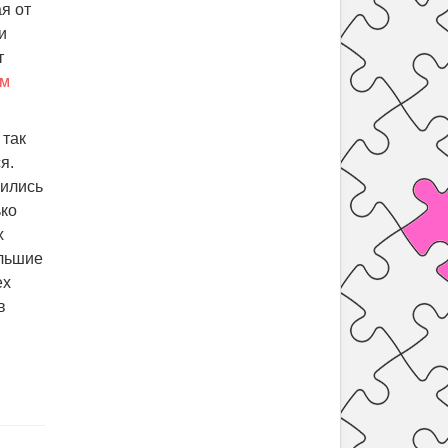
я от
и
т
ем
, так
я.
бились
ько
х
ольшие
ех
в