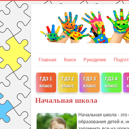
Главная
Книги
Рукоделие
Подгот
ГДЗ 1
ГДЗ 2
ГДЗ 3
ГДЗ 4
класс
класс
класс
класс
Начальная школа
Начальная школа - это 
образования детей и, н
запомнить все на урока