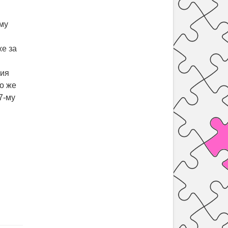
му
же за
ния
то же
7-му