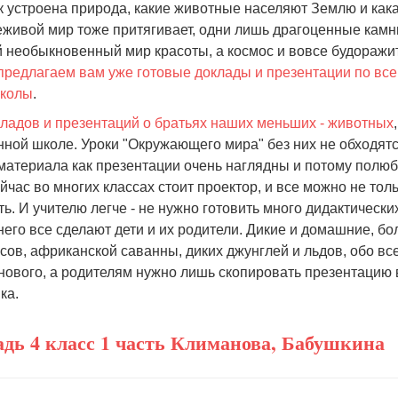
ак устроена природа, какие животные населяют Землю и кака
Неживой мир тоже притягивает, одни лишь драгоценные камн
й необыкновенный мир красоты, а космос и вовсе будоражи
предлагаем вам уже готовые доклады и презентации по вс
школы
.
ладов и презентаций о братьях наших меньших - животных
ной школе. Уроки "Окружающего мира" без них не обходятс
материала как презентации очень наглядны и потому полю
йчас во многих классах стоит проектор, и все можно не тол
ать. И учителю легче - не нужно готовить много дидактически
 него все сделают дети и их родители. Дикие и домашние, б
сов, африканской саванны, диких джунглей и льдов, обо вс
 нового, а родителям нужно лишь скопировать презентацию 
ка.
адь 4 класс 1 часть Климанова, Бабушкина