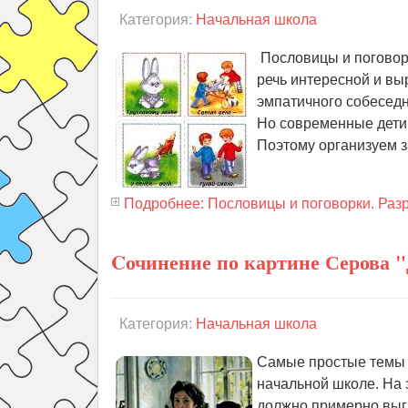
Категория:
Начальная школа
Пословицы и поговорк
речь интересной и вы
эмпатичного собеседн
Но современные дети 
Поэтому организуем з
Подробнее: Пословицы и поговорки. Раз
Cочинение по картине Серова 
Категория:
Начальная школа
Самые простые темы с
начальной школе. На 
должно примерно выгл