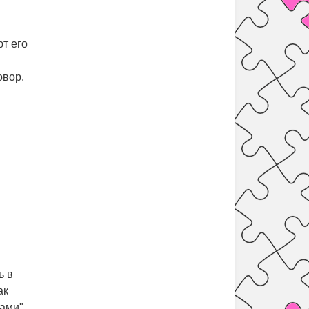
т его
овор.
ь в
ак
ами".