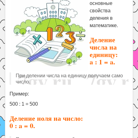
Праздники
основные
свойства
Психология
деления в
Летом!
математике.
Поиск
Деление
числа на
единицу:
a : 1 = a.
При делении числа на единицу получаем само
число.
Пример:
500 : 1 = 500
Деление ноля на число:
0 : a = 0.