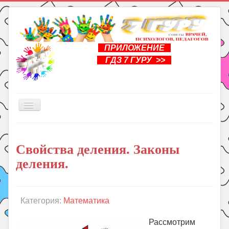
ПРИЛОЖЕНИЕ
ГДЗ 7 ГУРУ >>
Включить/
выключить
навигацию
Главная
Свойства деления. Законы
Книги
деления.
Рукоделие
Подготовка к школе
Уроки
Категория:
Математика
ГДЗ
Рассмотрим