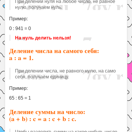
При делении нуля на любое число, не равное
нулю, получаем нуль.
Пример:
0 : 941 = 0
На нуль делить нельзя!
Деление числа на самого себя:
a : a = 1.
При делении числа, не равного нулю, на само
себя, получаем единицу.
Пример:
65 : 65 = 1
Деление суммы на число:
(a + b) : c = a : c + b : c.
Чтобы разделить сумму на какое-нибудь число,