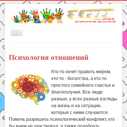
Включить/
выключить
навигацию
Главная
Психология отношений
Книги
Рукоделие
Кто-то хочет править миром,
Подготовка к школе
кто-то - богатства, а кто-то
Уроки
простого семейного счастья и
благополучия. Все люди
ГДЗ
разные, у всех разные взгляды
Праздники
на жизнь и на ситуации,
которые с ними случаются.
Психология
Помочь разрешить психологический конфликт, кто
Летом!
бы внем не участвовал, а также подобрать