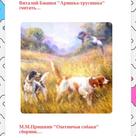
Виталий Бианки "Аришка-трусишка"
(читать…
М.М.Пришвин "Охотничьи собаки"
сборник…