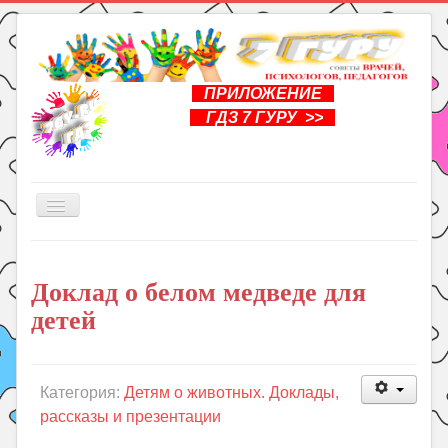
ПРИЛОЖЕНИЕ
ГДЗ 7 ГУРУ >>
Включить/
выключить
навигацию
Главная
Доклад о белом медведе для
Книги
детей
Рукоделие
Подготовка к школе
Уроки
Категория:
Детям о животных. Доклады,
рассказы и презентации
ГДЗ