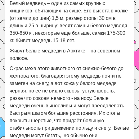
Праздники
Белый медведь – один из самых крупных
хищников, обитающих на суше. Его высота в холке
Психология
(от земли до шеи) 1,5 м, размер стопы 30 см в
Летом!
длину и 25 в ширину; весят самцы белого медведя
350-650 кг, некоторые еще больше, самки 175-300
Поиск
кг. Живет медведь 15-18 лет.
Живут белые медведи в Арктике – на северном
полюсе.
Окрас меха этого животного от снежно-белого до
желтоватого, благодаря этому медведь почти не
заметен на снегу, а вот кожа у белого медведя
черная, но ее не видно сквозь густую шерсть,
разве что совсем немного - на носу. Белые
медведи очень выносливы и могут преодолевать
быстрым шагом большие расстояния. Их стопы
покрыты шерстью, что придаёт большую
стабильность при движении по льду и снегу. Белые
медведи могут бегать, но обычно они