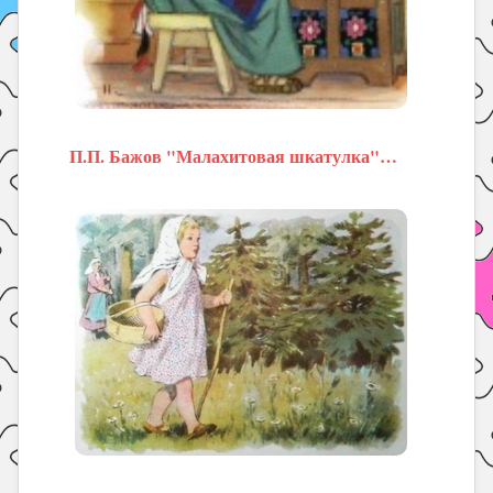
П.П. Бажов "Малахитовая шкатулка"…