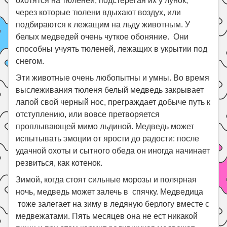
охотятся на тюленей, подстерегая их у лунок,
через которые тюлени вдыхают воздух, или
подбираются к лежащим на льду животным. У
белых медведей очень чуткое обоняние. Они
способны учуять тюленей, лежащих в укрытии под
снегом.
Эти животные очень любопытны и умны. Во время
выслеживания тюленя белый медведь закрывает
лапой свой черный нос, преграждает добыче путь к
отступлению, или вовсе претворяется
проплывающей мимо льдиной. Медведь может
испытывать эмоции от ярости до радости: после
удачной охоты и сытного обеда он иногда начинает
резвиться, как котенок.
Зимой, когда стоят сильные морозы и полярная
ночь, медведь может залечь в спячку. Медведица
тоже залегает на зиму в ледяную берлогу вместе с
медвежатами. Пять месяцев она не ест никакой