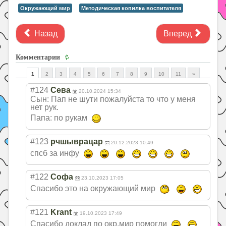
Окружающий мир
Методическая копилка воспитателя
Назад
Вперед
Комментарии
1
2
3
4
5
6
7
8
9
10
11
»
#124
Сева
20.10.2024 15:34
Сын: Пап не шути пожалуйста то что у меня
нет рук.
Папа: по рукам
#123
рчшыврацар
20.12.2023 10:49
спсб за инфу
#122
Софа
23.10.2023 17:05
Спасибо это на окружающий мир
#121
Krant
19.10.2023 17:49
Спасибо доклад по окр.мир помогли