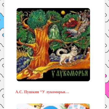
А.С. Пушкин "У лукоморья…