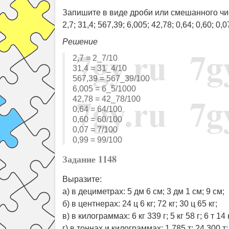
Запишите в виде дроби или смешанного чи
2,7; 31,4; 567,39; 6,005; 42,78; 0,64; 0,60; 0,0
Решение
2,7 = 2_7/10
31,4 = 31_4/10
567,39 = 567_39/100
6,005 = 6_5/1000
42,78 = 42_78/100
0,64 = 64/100
0,60 = 60/100
0,07 = 7/100
0,99 = 99/100
Задание 1148
Выразите:
а) в дециметрах: 5 дм 6 см; 3 дм 1 см; 9 см;
б) в центнерах: 24 ц 6 кг; 72 кг; 30 ц 65 кг;
в) в килограммах: 6 кг 339 г; 5 кг 58 г; 6 т 14 к
г) в тоннах и килограммах: 1,785 т; 24,300 т; 