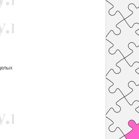
 целых