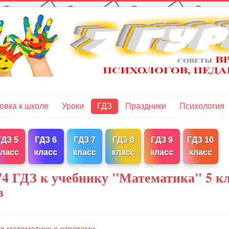
овка к школе
Уроки
ГДЗ
Праздники
Психология
ГДЗ 5
ГДЗ 6
ГДЗ 7
ГДЗ 8
ГДЗ 9
ГДЗ 10
класс
класс
класс
класс
класс
класс
74 ГДЗ к учебнику "Математика" 5 к
в