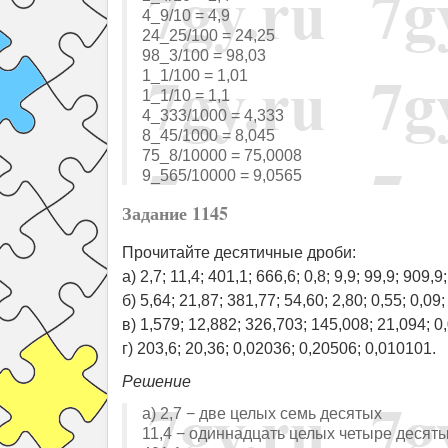
4_9/10 = 4,9
24_25/100 = 24,25
98_3/100 = 98,03
1_1/100 = 1,01
1_1/10 = 1,1
4_333/1000 = 4,333
8_45/1000 = 8,045
75_8/10000 = 75,0008
9_565/10000 = 9,0565
Задание 1145
Прочитайте десятичные дроби:
а) 2,7; 11,4; 401,1; 666,6; 0,8; 9,9; 99,9; 909,9;
б) 5,64; 21,87; 381,77; 54,60; 2,80; 0,55; 0,09;
в) 1,579; 12,882; 326,703; 145,008; 21,094; 0
г) 203,6; 20,36; 0,02036; 0,20506; 0,010101.
Решение
а) 2,7 − две целых семь десятых
11,4 − одиннадцать целых четыре десят