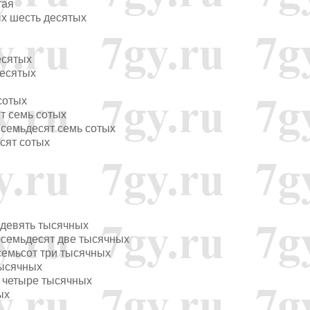
тая
ых шесть десятых
есятых
десятых
сотых
т семь сотых
 семьдесят семь сотых
сят сотых
т девять тысячных
осемьдесят две тысячных
семьсот три тысячных
тысячных
о четыре тысячных
ых