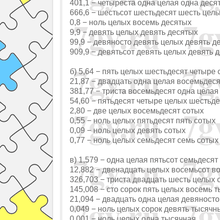
401,1 − четыреста одна целая одна деся
666,6 − шестьсот шестьдесят шесть цел
0,8 − ноль целых восемь десятых
9,9 − девять целых девять десятых
99,9 − девяносто девять целых девять д
909,9 − девятьсот девять целых девять 
б) 5,64 − пять целых шестьдесят четыре 
21,87 − двадцать одна целая восемьдеся
381,77 − триста восемьдесят одна целая
54,60 − пятьдесят четыре целых шестьде
2,80 − две целых восемьдесят сотых
0,55 − ноль целых пятьдесят пять сотых
0,09 − ноль целых девять сотых
0,77 − ноль целых семьдесят семь сотых
в) 1,579 − одна целая пятьсот семьдеся
12,882 − двенадцать целых восемьсот в
326,703 − триста двадцать шесть целых 
145,008 − сто сорок пять целых восемь 
21,094 − двадцать одна целая девяност
0,049 − ноль целых сорок девять тысячн
0,001 − ноль целых одна тысячная