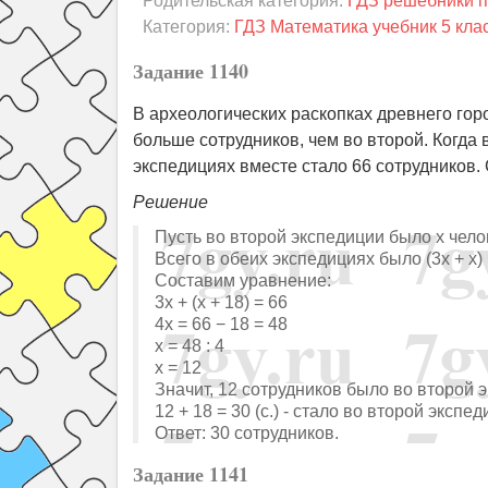
Родительская категория:
ГДЗ решебники п
Категория:
ГДЗ Математика учебник 5 кла
Задание 1140
В археологических раскопках древнего гор
больше сотрудников, чем во второй. Когда 
экспедициях вместе стало 66 сотрудников.
Решение
Пусть во второй экспедиции было х чело
Всего в обеих экспедициях было (3х + х)
Составим уравнение:
3х + (х + 18) = 66
4х = 66 − 18 = 48
х = 48 : 4
х = 12
Значит, 12 сотрудников было во второй 
12 + 18 = 30 (с.) - стало во второй экспе
Ответ: 30 сотрудников.
Задание 1141