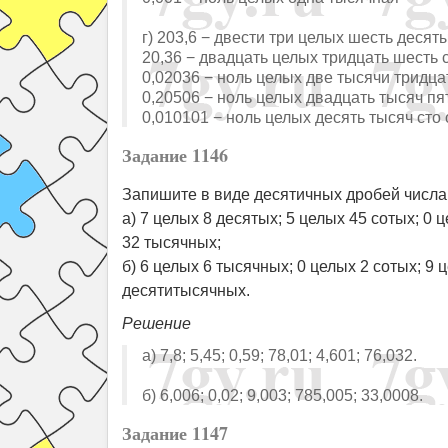
г) 203,6 − двести три целых шесть десят
20,36 − двадцать целых тридцать шесть 
0,02036 − ноль целых две тысячи тридц
0,20506 − ноль целых двадцать тысяч п
0,010101 − ноль целых десять тысяч ст
Задание 1146
Запишите в виде десятичных дробей числа
а) 7 целых 8 десятых; 5 целых 45 сотых; 0 
32 тысячных;
б) 6 целых 6 тысячных; 0 целых 2 сотых; 9
десятитысячных.
Решение
а) 7,8; 5,45; 0,59; 78,01; 4,601; 76,032.
б) 6,006; 0,02; 9,003; 785,005; 33,0008.
Задание 1147