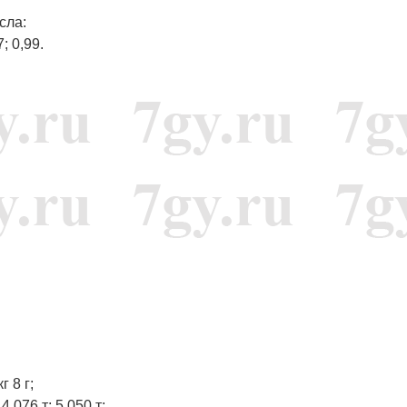
сла:
7; 0,99.
г 8 г;
4,076 т; 5,050 т;