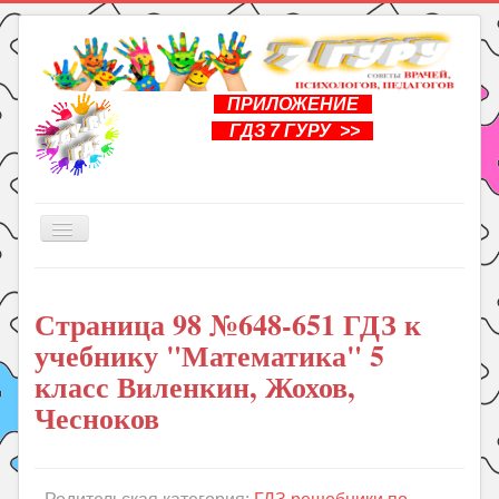
ПРИЛОЖЕНИЕ
ГДЗ 7 ГУРУ >>
Включить/
выключить
навигацию
Главная
Страница 98 №648-651 ГДЗ к
Книги
учебнику "Математика" 5
Рукоделие
класс Виленкин, Жохов,
Подготовка к школе
Чесноков
Уроки
ГДЗ