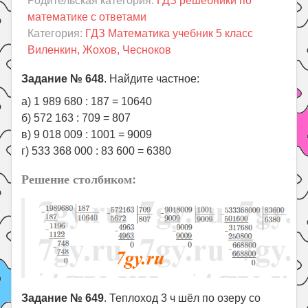
Родительская категория:
ГДЗ решебники по
Праздники
математике с ответами
Психология
Категория:
ГДЗ Математика учебник 5 класс
Виленкин, Жохов, Чесноков
Летом!
Поиск
Задание № 648
. Найдите частное:
а) 1 989 680 : 187 = 10640
б) 572 163 : 709 = 807
в) 9 018 009 : 1001 = 9009
г) 533 368 000 : 83 600 = 6380
Решение столбиком:
Задание № 649
. Теплоход 3 ч шёл по озеру со