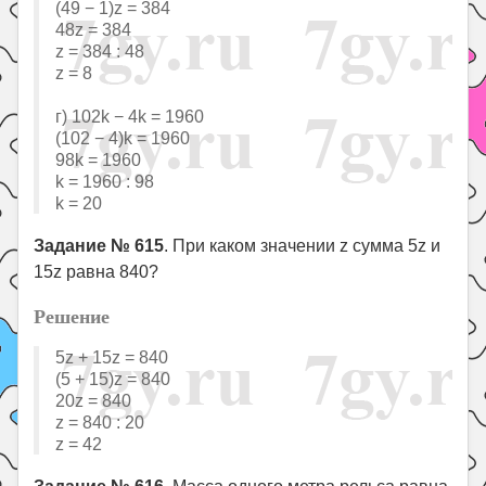
(49 − 1)z = 384
48z = 384
z = 384 : 48
z = 8
г) 102k − 4k = 1960
(102 − 4)k = 1960
98k = 1960
k = 1960 : 98
k = 20
Задание № 615
. При каком значении z сумма 5z и
15z равна 840?
Решение
5z + 15z = 840
(5 + 15)z = 840
20z = 840
z = 840 : 20
z = 42