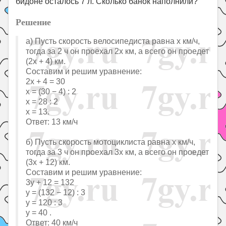
бидоне осталось 7 л. Сколько банок наполнили?
Решение
а) Пусть скорость велосипедиста равна х км/ч,
тогда за 2 ч он проехал 2х км, а всего он проедет
(2х + 4) км.
Составим и решим уравнение:
2х + 4 = 30
х = (30 − 4) : 2
х = 28 : 2
х = 13.
Ответ: 13 км/ч
б) Пусть скорость мотоциклиста равна x км/ч,
тогда за 3 ч он проехал 3х км, а всего он проедет
(3x + 12) км.
Составим и решим уравнение:
3у + 12 = 132
у = (132 − 12) : 3
у = 120 : 3
у = 40 .
Ответ: 40 км/ч