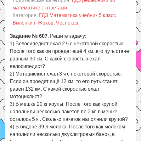
Родительская категория:
ГДЗ решебники по
Праздники
математике с ответами
Психология
Категория:
ГДЗ Математика учебник 5 класс
Виленкин, Жохов, Чесноков
Летом!
Поиск
Задание № 607
. Решите задачу:
1) Велосипедист ехал 2 ч с некоторой скоростью.
После того как он проедет ещё 4 км, его путь станет
равным 30 км. С какой скоростью ехал
велосипедист?
2) Мотоциклист ехал 3 ч с некоторой скоростью.
Если он проедет ещё 12 км, то его путь станет
равен 132 км. С какой скоростью ехал
мотоциклист?
3) В мешке 20 кг крупы. После того как крупой
наполнили несколько пакетов по 3 кг, в мешке
осталось 5 кг. Сколько пакетов наполнили крупой?
4) В бидоне 39 л молока. После того как молоком
наполнили несколько двухлитровых банок, в