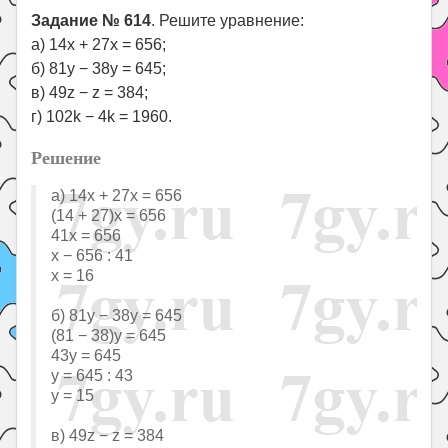
Задание № 614
. Решите уравнение:
а) 14x + 27x = 656;
б) 81y − 38y = 645;
в) 49z − z = 384;
г) 102k − 4k = 1960.
Решение
a) 14x + 27x = 656
(14 + 27)x = 656
41x = 656
x − 656 : 41
х = 16
б) 81y − 38y = 645
(81 − 38)y = 645
43y = 645
у = 645 : 43
у = 15
в) 49z − z = 384