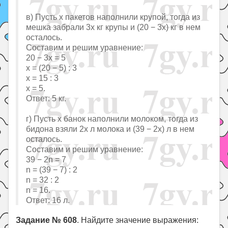
в) Пусть х пакетов наполнили крупой, тогда из
мешка забрали 3х кг крупы и (20 − 3х) кг в нем
осталось.
Составим и решим уравнение:
20 − 3х = 5
х = (20 − 5) : 3
х = 15 : 3
х = 5.
Ответ: 5 кг.
г) Пусть х банок наполнили молоком, тогда из
бидона взяли 2х л молока и (39 − 2х) л в нем
осталось.
Составим и решим уравнение:
39 − 2n = 7
n = (39 − 7) : 2
n = 32 : 2
n = 16.
Ответ: 16 л.
Задание № 608
. Найдите значение выражения: