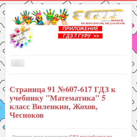
ПРИЛОЖЕНИЕ
ГДЗ 7 ГУРУ >>
Включить/
выключить
навигацию
Главная
Страница 91 №607-617 ГДЗ к
Книги
учебнику "Математика" 5
Рукоделие
класс Виленкин, Жохов,
Подготовка к школе
Чесноков
Уроки
ГДЗ