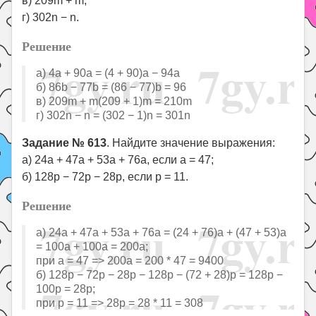
в) 209m + m;
г) 302n − n.
Решение
a) 4a + 90a = (4 + 90)a − 94a
б) 86b − 77b = (86 − 77)b = 96
в) 209m + m(209 + 1)m = 210m
г) 302n − n = (302 − 1)n = 301n
Задание № 613
. Найдите значение выражения:
а) 24а + 47а + 53а + 76а, если а = 47;
б) 128р − 72р − 28р, если р = 11.
Решение
а) 24а + 47а + 53а + 76а = (24 + 76)а + (47 + 53)а
= 100а + 100а = 200а;
при а = 47 => 200а = 200 * 47 = 9400
б) 128р − 72р − 28р − 128р − (72 + 28)р = 128р −
100р = 28р;
при р = 11 => 28р = 28 * 11 = 308