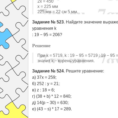
2x = 450
x = 225 мм
225 мм = 22 см 5 мм.
Задание № 523
. Найдите значение выражен
уравнения k
: 19 − 95 = 206?
Решение
При k = 5719, k : 19 − 95 = 5719 : 19 − 95 
значит k − корень уравнения.
Задание № 524
. Решите уравнение:
а) 37x = 259;
6) 252 : y = 21;
в) z : 18 = 6;
г) (38 + b) * 12 = 840;
д) 14(р − 30) = 630;
е) (43 − s) * 17 = 289.