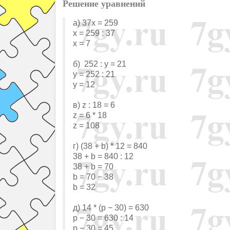
Решение уравнений
a) 37x = 259
x = 259 : 37
х = 7
б) 252 : у = 21
у = 252 : 21
у = 12
в) z : 18 = 6
z = 6 * 18
z = 108
г) (38 + b) * 12 = 840
38 + b = 840 : 12
38 + b = 70
b = 70 − 38
b = 32
д) 14 * (p − 30) = 630
p − 30 = 630 : 14
p − 30 = 45