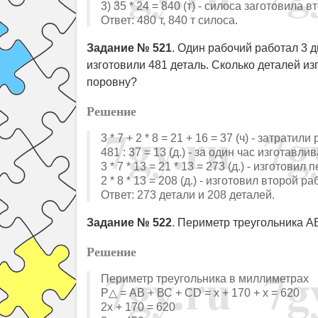
3) 35 * 24 = 840 (т) - силоса заготовила 
Ответ: 480 т, 840 т силоса.
Задание № 521
. Один рабочий работал 3 дн
изготовили 481 деталь. Сколько деталей из
поровну?
Решение
3 * 7 + 2 * 8 = 21 + 16 = 37 (ч) - затратили
481 : 37 = 13 (д.) - за один час изготавл
3 * 7 * 13 = 21 * 13 = 273 (д.) - изготови
2 * 8 * 13 = 208 (д.) - изготовил второй ра
Ответ: 273 детали и 208 деталей.
Задание № 522
. Периметр треугольника A
Решение
Периметр треугольника в миллиметрах
Р△ = АВ + ВС + CD = х + 170 + х = 620
2x + 170 = 620