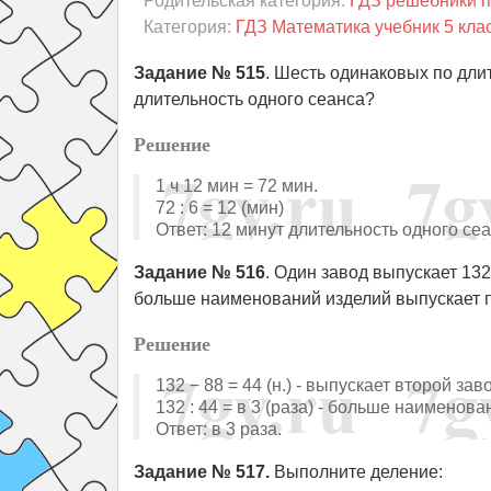
Родительская категория:
ГДЗ решебники п
Категория:
ГДЗ Математика учебник 5 кла
Задание № 515
. Шесть одинаковых по дли
длительность одного сеанса?
Решение
1 ч 12 мин = 72 мин.
72 : 6 = 12 (мин)
Ответ: 12 минут длительность одного сеа
Задание № 516
. Один завод выпускает 132
больше наименований изделий выпускает 
Решение
132 − 88 = 44 (н.) - выпускает второй зав
132 : 44 = в 3 (раза) - больше наимено
Ответ: в 3 раза.
Задание № 517.
Выполните деление: