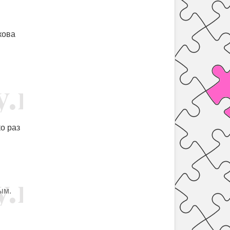
кова
о раз
ым.