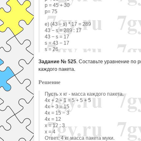
p = 45 + 30
p= 75
e) (43 − s) * 17 = 289
43 − s = 289 : 17
43 − s = 17
s = 43 − 17
s = 26
Задание № 525
. Составьте уравнение по р
каждого пакета.
Решение
Пусть х кг - масса каждого пакета.
4x + 2 + 1 = 5 + 5 + 5
4x + 3 = 15
4x = 15 − 3
4x = 12
х = 12 : 3
х = 4
Ответ: 4 кг масса пакета муки.