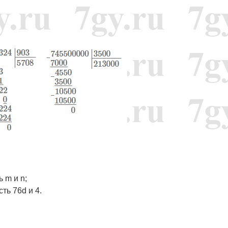
 m и n;
ть 76d и 4.