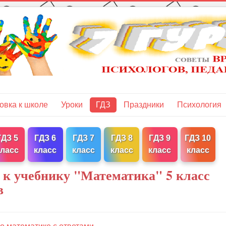
овка к школе
Уроки
ГДЗ
Праздники
Психология
ГДЗ 5
ГДЗ 6
ГДЗ 7
ГДЗ 8
ГДЗ 9
ГДЗ 10
класс
класс
класс
класс
класс
класс
 к учебнику "Математика" 5 класс
в