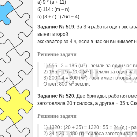
a) 9 * (a + 11)
б) 114 : (m − n)
в) (8 + c) : (76d − 4)
Задание № 519
. За 3 ч работы один экска
вынет второй
экскаватор за 4 ч, если в час он вынимает н
Решение задачи
3
1) 555 : 3 = 185 (м
) - земли за один час
3
2) 185 + 15 = 200 (м
) - земли за один ча
3
3) 200 * 4 = 800 (м
) - вынимает второй за
3
Ответ: 800 м
земли.
Задание № 520
. Две бригады, работая вме
заготовляла 20 т силоса, а другая − 35 т. 
Решение задачи
1) 1320 : (20 + 35) = 1320 : 55 = 24 (д.) -
2) 24 * 20 = 480 (т) - силоса заготовила 