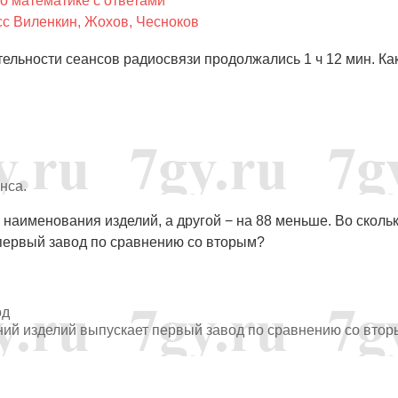
о математике с ответами
сс Виленкин, Жохов, Чесноков
тельности сеансов радиосвязи продолжались 1 ч 12 мин. Ка
нса.
 наименования изделий, а другой − на 88 меньше. Во скольк
первый завод по сравнению со вторым?
од
ваний изделий выпускает первый завод по сравнению со втор